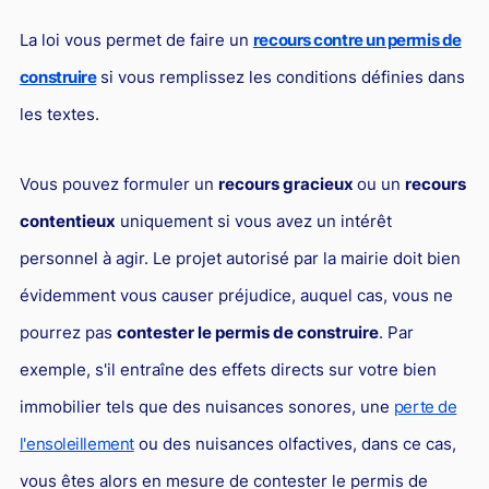
L'industrie
La loi vous permet de faire un
recours contre un permis de
Droit aérien
construire
si vous remplissez les conditions définies dans
Caution bancaire
les textes.
Communication et nouvelles technologies
Grande entreprise
Vous pouvez formuler un
recours gracieux
ou un
recours
Droit de l'environnement et des énergies renouvelables
contentieux
uniquement si vous avez un intérêt
Concurrence déloyale
personnel à agir. Le projet autorisé par la mairie doit bien
évidemment vous causer préjudice, auquel cas, vous ne
Transport
pourrez pas
contester le permis de construire
. Par
Restructuration d'entreprise
exemple, s'il entraîne des effets directs sur votre bien
Droit et Fiscalité du marché de l'Art
immobilier tels que des nuisances sonores, une
perte de
Transmission d'entreprise et avocat
l'ensoleillement
ou des nuisances olfactives, dans ce cas,
Gestion des crises
vous êtes alors en mesure de contester le permis de