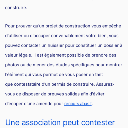
Responsabilité Sociétale des Entreprises (R.S.E)
construire.
Hôtellerie et restauration
Procédures et tribunaux
Pour prouver qu'un projet de construction vous empêche
d'utiliser ou d'occuper convenablement votre bien, vous
Contentieux cession d’entreprise
pouvez contacter un huissier pour constituer un dossier à
Droit commercial
valeur légale. Il est également possible de prendre des
Énergie
photos ou de mener des études spécifiques pour montrer
Droit de la concurrence
l'élément qui vous permet de vous poser en tant
Responsabilité civile
que contestataire d'un permis de construire. Assurez-
Banque et Assurance
vous de disposer de preuves solides afin d'éviter
Droit bancaire
d'écoper d'une amende pour
recours abusif
.
Jurisprudences et actualités
Une association peut contester
Droit de la réparation et du dommage corporel