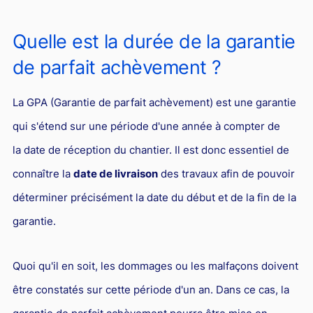
Responsabilité Sociétale des Entreprises (R.S.E)
Hôtellerie et restauration
Quelle est la durée de la garantie
de parfait achèvement ?
Procédures et tribunaux
Contentieux cession d’entreprise
La GPA (Garantie de parfait achèvement) est une garantie
Droit commercial
qui s'étend sur une période d'une année à compter de
Énergie
la date de réception du chantier. Il est donc essentiel de
Droit de la concurrence
connaître la
date de livraison
des travaux afin de pouvoir
Responsabilité civile
déterminer précisément la date du début et de la fin de la
garantie.
Banque et Assurance
Droit bancaire
Quoi qu'il en soit, les dommages ou les malfaçons doivent
Jurisprudences et actualités
être constatés sur cette période d'un an. Dans ce cas, la
Droit de la réparation et du dommage corporel