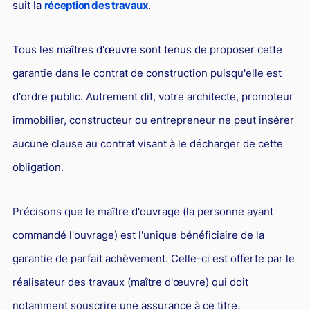
L'industrie
suit la
réception des travaux
.
Droit aérien
Tous les maîtres d'œuvre sont tenus de proposer cette
Caution bancaire
garantie dans le contrat de construction puisqu'elle est
Communication et nouvelles technologies
d'ordre public. Autrement dit, votre architecte, promoteur
Grande entreprise
immobilier, constructeur ou entrepreneur ne peut insérer
Droit de l'environnement et des énergies renouvelables
aucune clause au contrat visant à le décharger de cette
Concurrence déloyale
obligation.
Transport
Précisons que le maître d'ouvrage (la personne ayant
Restructuration d'entreprise
commandé l'ouvrage) est l'unique bénéficiaire de la
Droit et Fiscalité du marché de l'Art
garantie de parfait achèvement. Celle-ci est offerte par le
Transmission d'entreprise et avocat
réalisateur des travaux (maître d'œuvre) qui doit
Gestion des crises
notamment souscrire une assurance à ce titre.