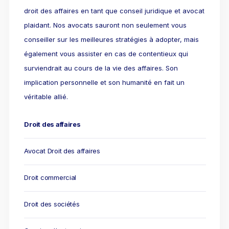
Responsabilité Sociétale des Entreprises (R.S.E)
droit des affaires en tant que conseil juridique et avocat
plaidant. Nos avocats sauront non seulement vous
Hôtellerie et restauration
conseiller sur les meilleures stratégies à adopter, mais
Procédures et tribunaux
également vous assister en cas de contentieux qui
Contentieux cession d’entreprise
surviendrait au cours de la vie des affaires. Son
implication personnelle et son humanité en fait un
Droit commercial
véritable allié.
Énergie
Droit de la concurrence
Droit des affaires
Responsabilité civile
Avocat Droit des affaires
Banque et Assurance
Droit commercial
Droit bancaire
Jurisprudences et actualités
Droit des sociétés
Droit de la réparation et du dommage corporel