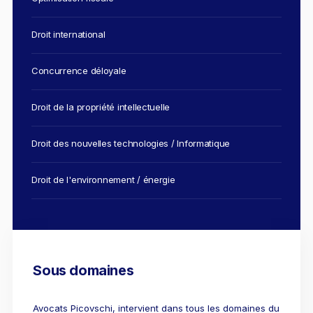
L'industrie
Droit aérien
Droit international
Caution bancaire
Concurrence déloyale
Communication et nouvelles technologies
Droit de la propriété intellectuelle
Grande entreprise
Droit de l'environnement et des énergies renouvelables
Droit des nouvelles technologies / Informatique
Concurrence déloyale
Droit de l'environnement / énergie
Transport
Restructuration d'entreprise
Droit et Fiscalité du marché de l'Art
Sous domaines
Transmission d'entreprise et avocat
Gestion des crises
Avocats Picovschi, intervient dans tous les domaines du