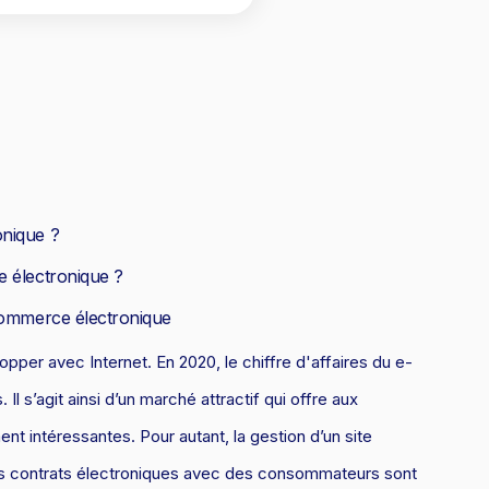
dre
la propriété
roit de la santé
Copie servile de site Internet, concurrence déloyale et
matiques
timisation fiscale : attention aux risques
parasitisme
roit de la franchise
roit
Concurrence déloyale : quand la couleur des semelles pose
roit des sociétés
des problèmes de droit !
roit aérien
rande entreprise
ransport
onique ?
ransmission d'entreprise et avocat
e électronique ?
ôtellerie et restauration
 commerce électronique
roit commercial
per avec Internet. En 2020, le chiffre d'affaires du e-
esponsabilité civile
l s’agit ainsi d’un marché attractif qui offre aux
urisprudences et actualités
t intéressantes. Pour autant, la gestion d’un site
des contrats électroniques avec des consommateurs sont