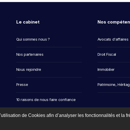
Le cabinet
Nos compéten
Qui sommes nous ?
Avocats d'affaires
Nos partenaires
Droit Fiscal
Nous rejoindre
Immobilier
Presse
Patrimoine, Hérita
10 raisons de nous faire confiance
utilisation de Cookies afin d’analyser les fonctionnalités et la f
Mentions légales
-
CGU
-
Plan du site