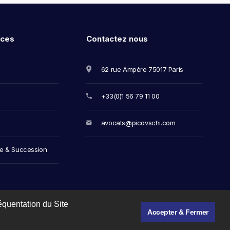
ces
Contactez nous
62 rue Ampère 75017 Paris
+33(0)1 56 79 11 00
avocats@picovschi.com
ge & Succession
réquentation du Site
Accepter & Fermer