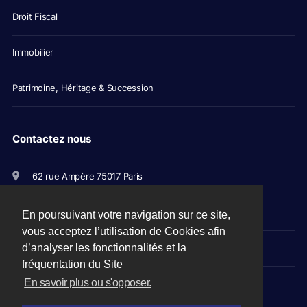
Droit Fiscal
Immobilier
Patrimoine, Héritage & Succession
Contactez nous
62 rue Ampère 75017 Paris
+33(0)1 56 79 11 00
En poursuivant votre navigation sur ce site,
vous acceptez l’utilisation de Cookies afin
d’analyser les fonctionnalités et la
avocats@picovschi.com
fréquentation du Site
En savoir plus ou s'opposer.