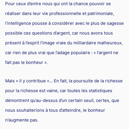
L'industrie
Pour ceux d’entre nous qui ont la chance pouvoir se
Droit aérien
réaliser dans leur vie professionnelle et patrimoniale,
l’intelligence pousse à considérer avec le plus de sagesse
Caution bancaire
possible ces questions d’argent, car nous avons tous
Communication et nouvelles technologies
présent à l’esprit l’image vraie du milliardaire malheureux,
Grande entreprise
car rien de plus vrai que l’adage populaire : « l’argent ne
Droit de l'environnement et des énergies renouvelables
fait pas le bonheur ».
Concurrence déloyale
Transport
Mais « il y contribue »… En fait, la poursuite de la richesse
Restructuration d'entreprise
pour la richesse est vaine, car toutes les statistiques
Droit et Fiscalité du marché de l'Art
démontrent qu’au-dessus d’un certain seuil, certes, que
nous souhaiterions à tous d’atteindre, le bonheur
Transmission d'entreprise et avocat
n’augmente pas.
Gestion des crises