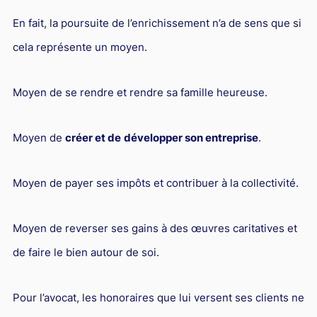
Responsabilité Sociétale des Entreprises (R.S.E)
En fait, la poursuite de l’enrichissement n’a de sens que si
Hôtellerie et restauration
cela représente un moyen.
Procédures et tribunaux
Contentieux cession d’entreprise
Moyen de se rendre et rendre sa famille heureuse.
Droit commercial
Moyen de
créer et de
développer son entreprise
.
Énergie
Droit de la concurrence
Moyen de payer ses impôts et contribuer à la collectivité.
Responsabilité civile
Banque et Assurance
Moyen de reverser ses gains à des œuvres caritatives et
Droit bancaire
de faire le bien autour de soi.
Jurisprudences et actualités
Pour l’avocat, les honoraires que lui versent ses clients ne
Droit de la réparation et du dommage corporel