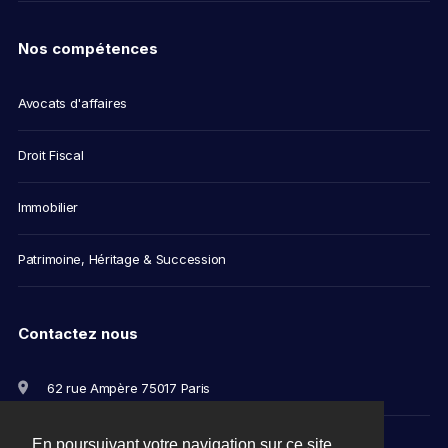
Nos compétences
Avocats d'affaires
Droit Fiscal
Immobilier
Patrimoine, Héritage & Succession
Contactez nous
62 rue Ampère 75017 Paris
+33(0)1 56 79 11 00
En poursuivant votre navigation sur ce site,