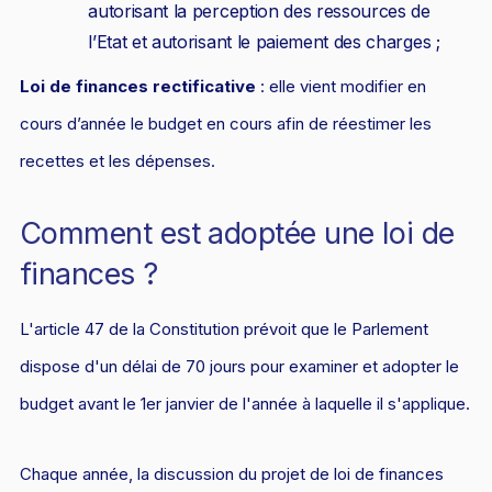
autorisant la perception des ressources de
Responsabilité Sociétale des Entreprises (R.S.E)
l’Etat et autorisant le paiement des charges ;
Hôtellerie et restauration
Loi de finances rectificative
: elle vient modifier en
Procédures et tribunaux
cours d’année le budget en cours afin de réestimer les
Contentieux cession d’entreprise
recettes et les dépenses.
Droit commercial
Énergie
Comment est adoptée une loi de
Droit de la concurrence
finances ?
Responsabilité civile
L'article 47 de la Constitution prévoit que le Parlement
Banque et Assurance
dispose d'un délai de 70 jours pour examiner et adopter le
Droit bancaire
budget avant le 1er janvier de l'année à laquelle il s'applique.
Jurisprudences et actualités
Chaque année, la discussion du projet de loi de finances
Droit de la réparation et du dommage corporel