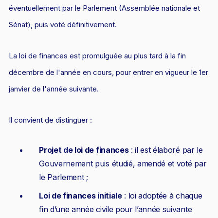
L'industrie
éventuellement par le Parlement (Assemblée nationale et
Droit aérien
Sénat), puis voté définitivement.
Caution bancaire
La loi de finances est promulguée au plus tard à la fin
Communication et nouvelles technologies
décembre de l'année en cours, pour entrer en vigueur le 1er
Grande entreprise
janvier de l'année suivante.
Droit de l'environnement et des énergies renouvelables
Concurrence déloyale
Il convient de distinguer :
Transport
Projet de loi de finances
: il est élaboré par le
Restructuration d'entreprise
Gouvernement puis étudié, amendé et voté par
Droit et Fiscalité du marché de l'Art
le Parlement ;
Transmission d'entreprise et avocat
Loi de finances initiale
: loi adoptée à chaque
Gestion des crises
fin d’une année civile pour l’année suivante