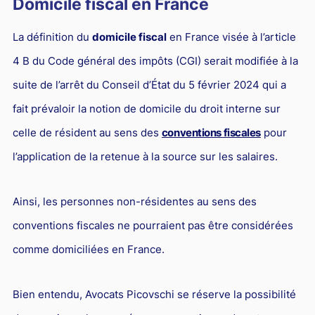
Domicile fiscal en France
Responsabilité Sociétale des Entreprises (R.S.E)
Hôtellerie et restauration
La définition du
domicile fiscal
en France visée à l’article
4 B du Code général des impôts (CGI) serait modifiée à la
Procédures et tribunaux
suite de l’arrêt du Conseil d’État du 5 février 2024 qui a
Contentieux cession d’entreprise
fait prévaloir la notion de domicile du droit interne sur
Droit commercial
celle de résident au sens des
conventions fiscales
pour
Énergie
l’application de la retenue à la source sur les salaires.
Droit de la concurrence
Responsabilité civile
Ainsi, les personnes non-résidentes au sens des
Banque et Assurance
conventions fiscales ne pourraient pas être considérées
comme domiciliées en France.
Droit bancaire
Jurisprudences et actualités
Bien entendu, Avocats Picovschi se réserve la possibilité
Droit de la réparation et du dommage corporel