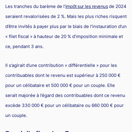
L'industrie
Les tranches du barème de l’
impôt sur les revenus
de 2024
Droit aérien
seraient revalorisées de 2 %. Mais les plus riches risquent
Caution bancaire
d’être invités à payer plus par le biais de l’instauration d’un
Communication et nouvelles technologies
« filet fiscal » à hauteur de 20 % d’imposition minimale et
ce, pendant 3 ans.
Grande entreprise
Droit de l'environnement et des énergies renouvelables
Il s’agirait d’une contribution « différentielle » pour les
Concurrence déloyale
contribuables dont le revenu est supérieur à 250 000 €
Transport
pour un célibataire et 500 000 € pour un couple. Elle
Restructuration d'entreprise
serait majorée à l’égard des contribuables dont ce revenu
Droit et Fiscalité du marché de l'Art
excède 330 000 € pour un célibataire ou 660 000 € pour
Transmission d'entreprise et avocat
un couple.
Gestion des crises