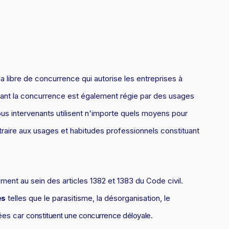
dre
la propriété
roit de la santé
Copie servile de site Internet, concurrence déloyale et
matiques
timisation fiscale : attention aux risques
parasitisme
roit de la franchise
roit
Concurrence déloyale : quand la couleur des semelles pose
roit des sociétés
des problèmes de droit !
roit aérien
 libre de concurrence qui autorise les entreprises à
rande entreprise
ndant la concurrence est également régie par des usages
ransport
ous intervenants utilisent n'importe quels moyens pour
ransmission d'entreprise et avocat
traire aux usages et habitudes professionnels constituant
ôtellerie et restauration
roit commercial
ent au sein des articles 1382 et 1383 du Code civil.
esponsabilité civile
es
telles que le parasitisme, la désorganisation, le
urisprudences et actualités
nées car
constituent une concurrence déloyale
.