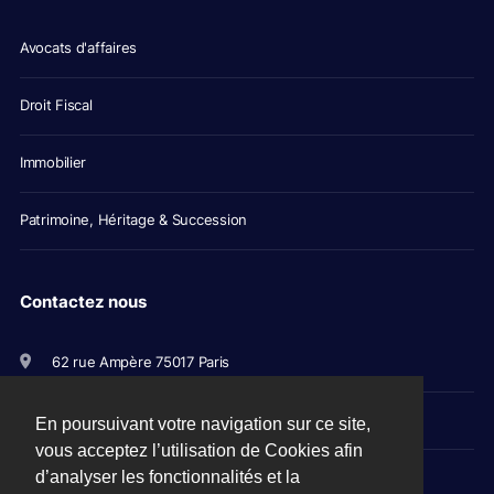
Avocats d'affaires
Droit Fiscal
Immobilier
Patrimoine, Héritage & Succession
Contactez nous
62 rue Ampère 75017 Paris
+33(0)1 56 79 11 00
En poursuivant votre navigation sur ce site,
vous acceptez l’utilisation de Cookies afin
avocats@picovschi.com
d’analyser les fonctionnalités et la