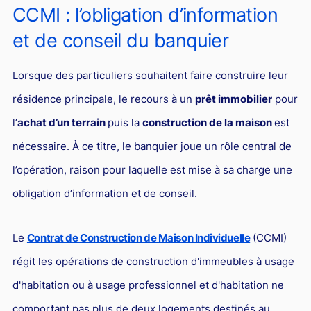
L'industrie
CCMI : l’obligation d’information
Droit aérien
et de conseil du banquier
Caution bancaire
Lorsque des particuliers souhaitent faire construire leur
Communication et nouvelles technologies
résidence principale, le recours à un
prêt immobilier
pour
Grande entreprise
l’
achat d’un terrain
puis la
construction de la maison
est
Droit de l'environnement et des énergies renouvelables
nécessaire. À ce titre, le banquier joue un rôle central de
Concurrence déloyale
l’opération, raison pour laquelle est mise à sa charge une
Transport
obligation d’information et de conseil.
Restructuration d'entreprise
Le
Contrat de Construction de Maison Individuelle
(CCMI)
Droit et Fiscalité du marché de l'Art
régit les opérations de construction d'immeubles à usage
Transmission d'entreprise et avocat
d'habitation ou à usage professionnel et d'habitation ne
Gestion des crises
comportant pas plus de deux logements destinés au