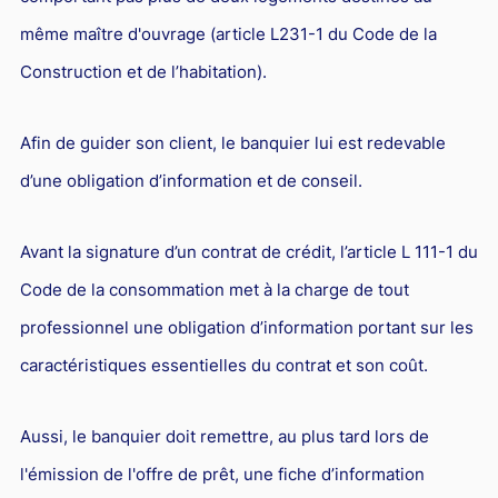
Responsabilité Sociétale des Entreprises (R.S.E)
même maître d'ouvrage (article L231-1 du Code de la
Hôtellerie et restauration
Construction et de l’habitation).
Procédures et tribunaux
Contentieux cession d’entreprise
Afin de guider son client, le banquier lui est redevable
d’une obligation d’information et de conseil.
Droit commercial
Énergie
Avant la signature d’un contrat de crédit, l’article L 111-1 du
Droit de la concurrence
Code de la consommation met à la charge de tout
Responsabilité civile
professionnel une obligation d’information portant sur les
Banque et Assurance
caractéristiques essentielles du contrat et son coût.
Droit bancaire
Aussi, le banquier doit remettre, au plus tard lors de
Jurisprudences et actualités
l'émission de l'offre de prêt, une fiche d’information
Droit de la réparation et du dommage corporel