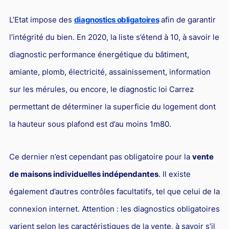
L'industrie
L’Etat impose des
diagnostics obligatoires
afin de garantir
Droit aérien
l’intégrité du bien. En 2020, la liste s’étend à 10, à savoir le
Caution bancaire
diagnostic performance énergétique du bâtiment,
Communication et nouvelles technologies
amiante, plomb, électricité, assainissement, information
Grande entreprise
sur les mérules, ou encore, le diagnostic loi Carrez
Droit de l'environnement et des énergies renouvelables
permettant de déterminer la superficie du logement dont
Concurrence déloyale
la hauteur sous plafond est d’au moins 1m80.
Transport
Ce dernier n’est cependant pas obligatoire pour la
vente
Restructuration d'entreprise
de maisons individuelles indépendantes
. Il existe
Droit et Fiscalité du marché de l'Art
également d’autres contrôles facultatifs, tel que celui de la
Transmission d'entreprise et avocat
connexion internet. Attention : les diagnostics obligatoires
Gestion des crises
varient selon les caractéristiques de la vente, à savoir s’il