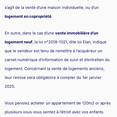
Responsabilité Sociétale des Entreprises (R.S.E)
s’agit de la vente d’une maison individuelle, ou d’un
Hôtellerie et restauration
logement en copropriété
.
Procédures et tribunaux
En outre, dans le cas d’une
vente immobilière d’un
Contentieux cession d’entreprise
logement neuf
, la loi n°2018-1021, dite loi Elan, indique
Droit commercial
que le vendeur est tenu de remettre à l’acquéreur un
Énergie
carnet numérique d’information de suivi et d’entretien du
Droit de la concurrence
logement. Concernant la vente de logements anciens,
Responsabilité civile
leur remise sera obligatoire à compter du 1er janvier
Banque et Assurance
2025.
Droit bancaire
Jurisprudences et actualités
Vous pensiez acheter un appartement de 120m2 or après
plusieurs vous vous sentez à l’étroit avec vos enfants.
Droit de la réparation et du dommage corporel