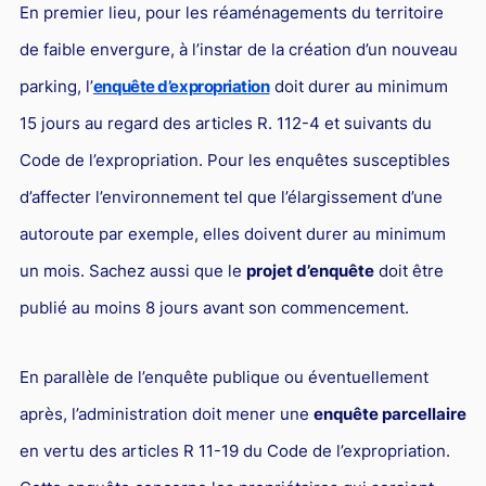
En premier lieu, pour les réaménagements du territoire
Responsabilité Sociétale des Entreprises (R.S.E)
de faible envergure, à l’instar de la création d’un nouveau
Hôtellerie et restauration
parking, l’
enquête d’expropriation
doit durer au minimum
Procédures et tribunaux
15 jours au regard des articles R. 112-4 et suivants du
Contentieux cession d’entreprise
Code de l’expropriation. Pour les enquêtes susceptibles
Droit commercial
d’affecter l’environnement tel que l’élargissement d’une
Énergie
autoroute par exemple, elles doivent durer au minimum
Droit de la concurrence
un mois. Sachez aussi que le
projet d’enquête
doit être
Responsabilité civile
publié au moins 8 jours avant son commencement.
Banque et Assurance
En parallèle de l’enquête publique ou éventuellement
Droit bancaire
après, l’administration doit mener une
enquête parcellaire
Jurisprudences et actualités
en vertu des articles R 11-19 du Code de l’expropriation.
Droit de la réparation et du dommage corporel