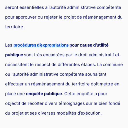
L'industrie
seront essentielles à l’autorité administrative compétente
Droit aérien
pour approuver ou rejeter le projet de réaménagement du
Caution bancaire
territoire.
Communication et nouvelles technologies
Les
procédures d’expropriations
pour cause d’utilité
Grande entreprise
publique
sont très encadrées par le droit administratif et
Droit de l'environnement et des énergies renouvelables
nécessitent le respect de différentes étapes. La commune
Concurrence déloyale
ou l’autorité administrative compétente souhaitant
Transport
effectuer un réaménagement du territoire doit mettre en
Restructuration d'entreprise
place une
enquête publique
. Cette enquête a pour
Droit et Fiscalité du marché de l'Art
objectif de récolter divers témoignages sur le bien fondé
Transmission d'entreprise et avocat
du projet et ses diverses modalités d’exécution.
Gestion des crises