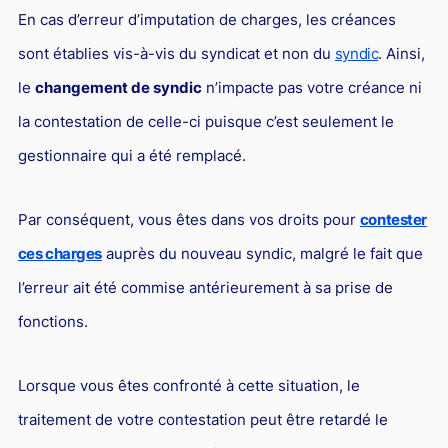
L'industrie
En cas d’erreur d’imputation de charges, les créances
Droit aérien
sont établies vis-à-vis du syndicat et non du
syndic
. Ainsi,
Caution bancaire
le
changement de syndic
n’impacte pas votre créance ni
Communication et nouvelles technologies
la contestation de celle-ci puisque c’est seulement le
gestionnaire qui a été remplacé.
Grande entreprise
Droit de l'environnement et des énergies renouvelables
Par conséquent, vous êtes dans vos droits pour
contester
Concurrence déloyale
ces charges
auprès du nouveau syndic, malgré le fait que
Transport
l’erreur ait été commise antérieurement à sa prise de
Restructuration d'entreprise
fonctions.
Droit et Fiscalité du marché de l'Art
Lorsque vous êtes confronté à cette situation, le
Transmission d'entreprise et avocat
traitement de votre contestation peut être retardé le
Gestion des crises