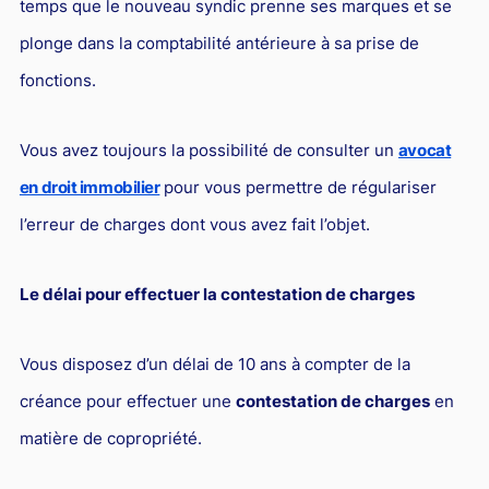
temps que le nouveau syndic prenne ses marques et se
Responsabilité Sociétale des Entreprises (R.S.E)
plonge dans la comptabilité antérieure à sa prise de
Hôtellerie et restauration
fonctions.
Procédures et tribunaux
Contentieux cession d’entreprise
Vous avez toujours la possibilité de consulter un
avocat
Droit commercial
en droit immobilier
pour vous permettre de régulariser
Énergie
l’erreur de charges dont vous avez fait l’objet.
Droit de la concurrence
Le délai pour effectuer la contestation de charges
Responsabilité civile
Banque et Assurance
Vous disposez d’un délai de 10 ans à compter de la
Droit bancaire
créance pour effectuer une
contestation de charges
en
Jurisprudences et actualités
matière de copropriété.
Droit de la réparation et du dommage corporel