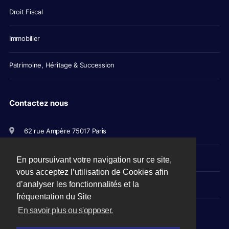
Droit Fiscal
Immobilier
Patrimoine, Héritage & Succession
Contactez nous
62 rue Ampère 75017 Paris
+33(0)1 56 79 11 00
En poursuivant votre navigation sur ce site,
vous acceptez l’utilisation de Cookies afin
avocats@picovschi.com
d’analyser les fonctionnalités et la
fréquentation du Site
En savoir plus ou s'opposer.