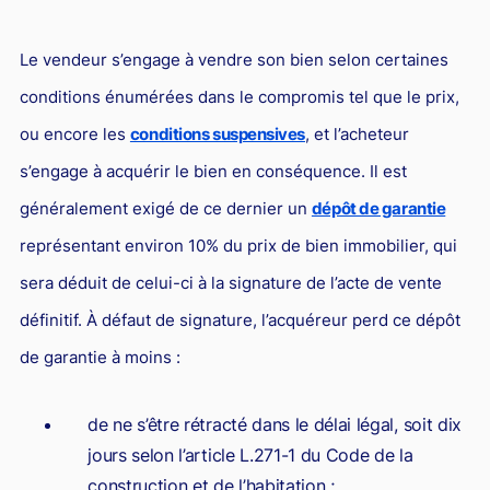
L'industrie
Droit aérien
Le vendeur s’engage à vendre son bien selon certaines
Caution bancaire
conditions énumérées dans le compromis tel que le prix,
Communication et nouvelles technologies
ou encore les
conditions suspensives
, et l’acheteur
s’engage à acquérir le bien en conséquence. Il est
Grande entreprise
généralement exigé de ce dernier un
dépôt de garantie
Droit de l'environnement et des énergies renouvelables
représentant environ 10% du prix de bien immobilier, qui
Concurrence déloyale
sera déduit de celui-ci à la signature de l’acte de vente
Transport
définitif. À défaut de signature, l’acquéreur perd ce dépôt
Restructuration d'entreprise
de garantie à moins :
Droit et Fiscalité du marché de l'Art
Transmission d'entreprise et avocat
de ne s’être rétracté dans le délai légal, soit dix
jours selon l’article L.271-1 du Code de la
Gestion des crises
construction et de l’habitation ;