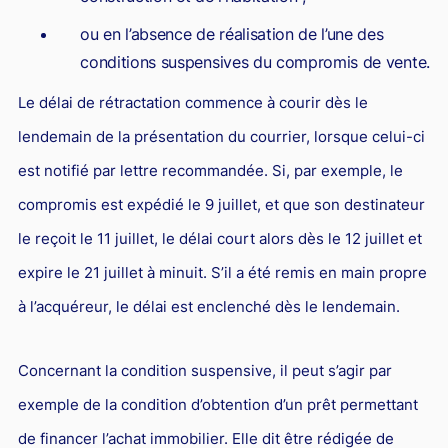
Responsabilité Sociétale des Entreprises (R.S.E)
ou en l’absence de réalisation de l’une des
Hôtellerie et restauration
conditions suspensives du compromis de vente.
Procédures et tribunaux
Le délai de rétractation commence à courir dès le
Contentieux cession d’entreprise
lendemain de la présentation du courrier, lorsque celui-ci
Droit commercial
est notifié par lettre recommandée. Si, par exemple, le
Énergie
compromis est expédié le 9 juillet, et que son destinateur
le reçoit le 11 juillet, le délai court alors dès le 12 juillet et
Droit de la concurrence
expire le 21 juillet à minuit. S’il a été remis en main propre
Responsabilité civile
à l’acquéreur, le délai est enclenché dès le lendemain.
Banque et Assurance
Droit bancaire
Concernant la condition suspensive, il peut s’agir par
Jurisprudences et actualités
exemple de la condition d’obtention d’un prêt permettant
Droit de la réparation et du dommage corporel
de financer l’achat immobilier. Elle dit être rédigée de