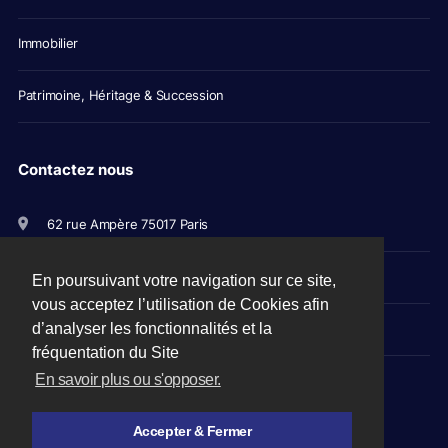
Immobilier
Patrimoine, Héritage & Succession
Contactez nous
62 rue Ampère 75017 Paris
+33(0)1 56 79 11 00
En poursuivant votre navigation sur ce site,
vous acceptez l’utilisation de Cookies afin
d’analyser les fonctionnalités et la
avocats@picovschi.com
fréquentation du Site
En savoir plus ou s'opposer.
Accepter & Fermer
Mentions légales
-
CGU
-
Plan du site