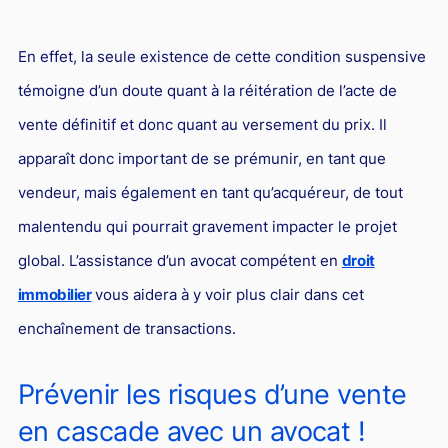
Responsabilité Sociétale des Entreprises (R.S.E)
Hôtellerie et restauration
En effet, la seule existence de cette condition suspensive
Procédures et tribunaux
témoigne d’un doute quant à la réitération de l’acte de
vente définitif et donc quant au versement du prix. Il
Contentieux cession d’entreprise
apparaît donc important de se prémunir, en tant que
Droit commercial
vendeur, mais également en tant qu’acquéreur, de tout
Énergie
malentendu qui pourrait gravement impacter le projet
Droit de la concurrence
global. L’assistance d’un avocat compétent en
droit
Responsabilité civile
immobilier
vous aidera à y voir plus clair dans cet
Banque et Assurance
enchaînement de transactions.
Droit bancaire
Prévenir les risques d’une vente
Jurisprudences et actualités
en cascade avec un avocat !
Droit de la réparation et du dommage corporel