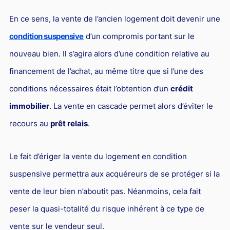
L'industrie
En ce sens, la vente de l’ancien logement doit devenir une
Droit aérien
condition suspensive
d’un compromis portant sur le
Caution bancaire
nouveau bien. Il s’agira alors d’une condition relative au
Communication et nouvelles technologies
financement de l’achat, au même titre que si l’une des
Grande entreprise
conditions nécessaires était l’obtention d’un
crédit
Droit de l'environnement et des énergies renouvelables
immobilier
. La vente en cascade permet alors d’éviter le
Concurrence déloyale
recours au
prêt relais
.
Transport
Le fait d’ériger la vente du logement en condition
Restructuration d'entreprise
suspensive permettra aux acquéreurs de se protéger si la
Droit et Fiscalité du marché de l'Art
vente de leur bien n’aboutit pas. Néanmoins, cela fait
Transmission d'entreprise et avocat
peser la quasi-totalité du risque inhérent à ce type de
Gestion des crises
vente sur le vendeur seul.