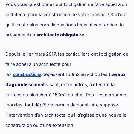
L'industrie
Vous vous questionnez sur l’obligation de faire appel à un
Droit aérien
architecte pour la construction de votre maison ? Sachez
Caution bancaire
qu’il existe plusieurs dispositions législatives rendant la
présence d’un
architecte obligatoire
.
Communication et nouvelles technologies
Grande entreprise
Depuis le 1er mars 2017, les particuliers ont l’obligation de
Droit de l'environnement et des énergies renouvelables
faire appel à un architecte pour
Concurrence déloyale
les
constructions
dépassant 150m2 au sol ou les
travaux
Transport
d’agrandissement
visant, entre autres, à étendre la
Restructuration d'entreprise
surface du plancher à 150m2 ou plus. Pour les personnes
Droit et Fiscalité du marché de l'Art
morales, tout dépôt de permis de construire suppose
l’intervention d’un architecte, qu’il s’agisse d’une nouvelle
Transmission d'entreprise et avocat
construction ou d’une extension.
Gestion des crises