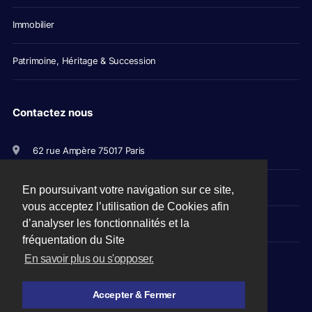
Immobilier
Patrimoine, Héritage & Succession
Contactez nous
62 rue Ampère 75017 Paris
+33(0)1 56 79 11 00
En poursuivant votre navigation sur ce site,
vous acceptez l’utilisation de Cookies afin
d’analyser les fonctionnalités et la
avocats@picovschi.com
fréquentation du Site
En savoir plus ou s'opposer.
Accepter & Fermer
Mentions légales
-
CGU
-
Plan du site