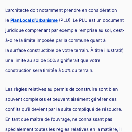
Responsabilité Sociétale des Entreprises (R.S.E)
L’architecte doit notamment prendre en considération
Hôtellerie et restauration
le
Plan Local d’Urbanisme
(PLU). Le PLU est un document
Procédures et tribunaux
juridique comprenant par exemple l’emprise au sol, c’est-
Contentieux cession d’entreprise
à-dire la limite imposée par la commune quant à
Droit commercial
la surface constructible de votre terrain. À titre illustratif,
Énergie
une limite au sol de 50% signifierait que votre
construction sera limitée à 50% du terrain.
Droit de la concurrence
Responsabilité civile
Les règles relatives au permis de construire sont bien
Banque et Assurance
souvent complexes et peuvent aisément générer des
Droit bancaire
conflits qu’il devient par la suite compliqué de résoudre.
Jurisprudences et actualités
En tant que maître de l’ouvrage, ne connaissant pas
Droit de la réparation et du dommage corporel
spécialement toutes les règles relatives en la matière, il