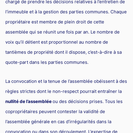
chargé de prendre les décisions relatives à l’entretien de
L'industrie
l’immeuble et à la gestion des parties communes. Chaque
Droit aérien
propriétaire est membre de plein droit de cette
Caution bancaire
assemblée qui se réunit une fois par an. Le nombre de
Communication et nouvelles technologies
voix qu’il détient est proportionnel au nombre de
Grande entreprise
tantièmes de propriété dont il dispose, c’est-à-dire à sa
Droit de l'environnement et des énergies renouvelables
quote-part dans les parties communes.
Concurrence déloyale
Transport
La convocation et la tenue de l’assemblée obéissent à des
règles strictes dont le non-respect pourrait entraîner la
Restructuration d'entreprise
nullité de l’assemblée
ou des décisions prises. Tous les
Droit et Fiscalité du marché de l'Art
copropriétaires peuvent contester la validité de
Transmission d'entreprise et avocat
l’assemblée générale en cas d’irrégularités dans la
Gestion des crises
convocation ou dans son déroulement. L’expertise de