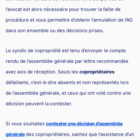
Responsabilité Sociétale des Entreprises (R.S.E)
l’avocat est alors nécessaire pour trouver la faille de
Hôtellerie et restauration
procédure et vous permettre d’obtenir l’annulation de l’AG
Procédures et tribunaux
dans son ensemble ou des décisions prises.
Contentieux cession d’entreprise
Le syndic de copropriété est tenu d’envoyer le compte
Droit commercial
rendu de l’assemblée générale par lettre recommandée
Énergie
avec avis de réception. Seuls les
copropriétaires
Droit de la concurrence
défaillants, c’est-à-dire absents et non représentés lors
Responsabilité civile
de l’assemblée générale, et ceux qui ont voté contre une
Banque et Assurance
décision peuvent la contester.
Droit bancaire
Jurisprudences et actualités
Si vous souhaitez
contester une décision d’assemblée
générale
des copropriétaires, sachez que l’assistance d’un
Droit de la réparation et du dommage corporel