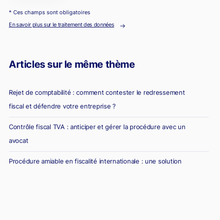
* Ces champs sont obligatoires
En savoir plus sur le traitement des données
Articles sur le même thème
Rejet de comptabilité : comment contester le redressement
fiscal et défendre votre entreprise ?
Contrôle fiscal TVA : anticiper et gérer la procédure avec un
avocat
Procédure amiable en fiscalité internationale : une solution
stratégique pour sortir des litiges fiscaux
Taxes aéroportuaires 2025 : un terrain miné pour les DAF face
aux contrôles fiscaux