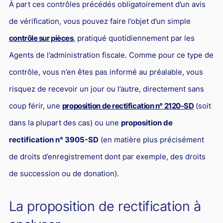
À part ces contrôles précédés obligatoirement d’un avis
Responsabilité Sociétale des Entreprises (R.S.E)
de vérification, vous pouvez faire l’objet d’un simple
Hôtellerie et restauration
contrôle sur pièces
, pratiqué quotidiennement par les
Procédures et tribunaux
Agents de l’administration fiscale. Comme pour ce type de
Contentieux cession d’entreprise
contrôle, vous n’en êtes pas informé au préalable, vous
Droit commercial
risquez de recevoir un jour ou l’autre, directement sans
Énergie
coup férir, une
proposition de rectification n° 2120-SD
(soit
Droit de la concurrence
dans la plupart des cas) ou une
proposition de
Responsabilité civile
rectification n° 3905-SD
(en matière plus précisément
de droits d’enregistrement dont par exemple, des droits
Banque et Assurance
de succession ou de donation).
Droit bancaire
Jurisprudences et actualités
La proposition de rectification à
Droit de la réparation et du dommage corporel