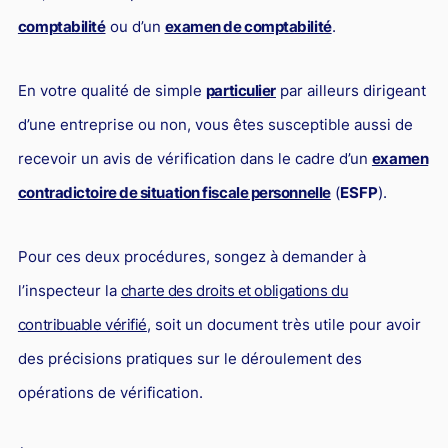
L'industrie
comptabilité
ou d’un
examen de comptabilité
.
Droit aérien
Caution bancaire
En votre qualité de simple
particulier
par ailleurs dirigeant
Communication et nouvelles technologies
d’une entreprise ou non, vous êtes susceptible aussi de
Grande entreprise
recevoir un avis de vérification dans le cadre d’un
examen
contradictoire de situation fiscale personnelle
(
ESFP
).
Droit de l'environnement et des énergies renouvelables
Concurrence déloyale
Pour ces deux procédures, songez à demander à
Transport
l’inspecteur la
charte des droits et obligations du
Restructuration d'entreprise
contribuable vérifié
, soit un document très utile pour avoir
Droit et Fiscalité du marché de l'Art
des précisions pratiques sur le déroulement des
Transmission d'entreprise et avocat
opérations de vérification.
Gestion des crises