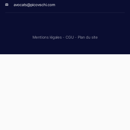
avocats@picovschi.com
Mentions légales
-
CGU
-
Plan du site