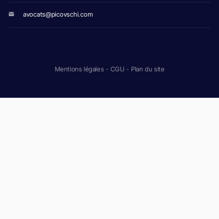
avocats@picovschi.com
Mentions légales
-
CGU
-
Plan du site