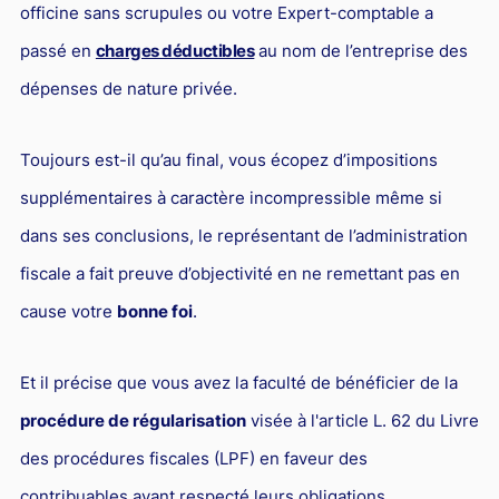
officine sans scrupules ou votre Expert-comptable a
Responsabilité Sociétale des Entreprises (R.S.E)
passé en
charges déductibles
au nom de l’entreprise des
Hôtellerie et restauration
dépenses de nature privée.
Procédures et tribunaux
Contentieux cession d’entreprise
Toujours est-il qu’au final, vous écopez d’impositions
Droit commercial
supplémentaires à caractère incompressible même si
Énergie
dans ses conclusions, le représentant de l’administration
Droit de la concurrence
fiscale a fait preuve d’objectivité en ne remettant pas en
cause votre
bonne foi
.
Responsabilité civile
Banque et Assurance
Et il précise que vous avez la faculté de bénéficier de la
Droit bancaire
procédure de régularisation
visée à l'article L. 62 du Livre
Jurisprudences et actualités
des procédures fiscales (LPF) en faveur des
Droit de la réparation et du dommage corporel
contribuables ayant respecté leurs obligations