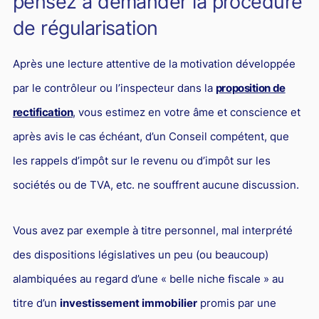
pensez à demander la procédure
L'industrie
de régularisation
Droit aérien
Caution bancaire
Après une lecture attentive de la motivation développée
Communication et nouvelles technologies
par le contrôleur ou l’inspecteur dans la
proposition de
rectification
, vous estimez en votre âme et conscience et
Grande entreprise
après avis le cas échéant, d’un Conseil compétent, que
Droit de l'environnement et des énergies renouvelables
les rappels d’impôt sur le revenu ou d’impôt sur les
Concurrence déloyale
sociétés ou de TVA, etc. ne souffrent aucune discussion.
Transport
Restructuration d'entreprise
Vous avez par exemple à titre personnel, mal interprété
Droit et Fiscalité du marché de l'Art
des dispositions législatives un peu (ou beaucoup)
Transmission d'entreprise et avocat
alambiquées au regard d’une « belle niche fiscale » au
Gestion des crises
titre d’un
investissement immobilier
promis par une