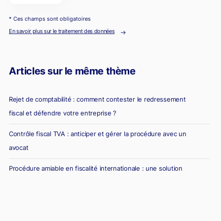
* Ces champs sont obligatoires
En savoir plus sur le traitement des données
Articles sur le même thème
Rejet de comptabilité : comment contester le redressement
fiscal et défendre votre entreprise ?
Contrôle fiscal TVA : anticiper et gérer la procédure avec un
avocat
Procédure amiable en fiscalité internationale : une solution
stratégique pour sortir des litiges fiscaux
Taxes aéroportuaires 2025 : un terrain miné pour les DAF face
aux contrôles fiscaux