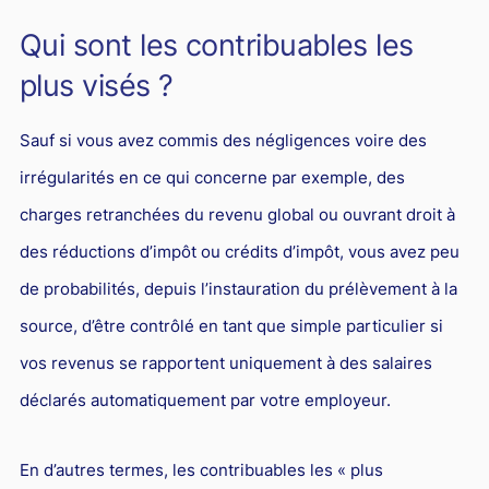
L'industrie
Qui sont les contribuables les
Droit aérien
plus visés ?
Caution bancaire
Communication et nouvelles technologies
Sauf si vous avez commis des négligences voire des
Grande entreprise
irrégularités en ce qui concerne par exemple, des
Droit de l'environnement et des énergies renouvelables
charges retranchées du revenu global ou ouvrant droit à
des réductions d’impôt ou crédits d’impôt, vous avez peu
Concurrence déloyale
de probabilités, depuis l’instauration du prélèvement à la
Transport
source, d’être contrôlé en tant que simple particulier si
Restructuration d'entreprise
vos revenus se rapportent uniquement à des salaires
Droit et Fiscalité du marché de l'Art
déclarés automatiquement par votre employeur.
Transmission d'entreprise et avocat
Gestion des crises
En d’autres termes, les contribuables les « plus