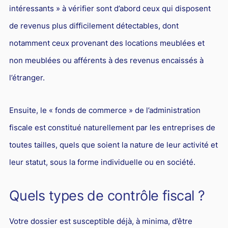
Responsabilité Sociétale des Entreprises (R.S.E)
intéressants » à vérifier sont d’abord ceux qui disposent
de revenus plus difficilement détectables, dont
Hôtellerie et restauration
notamment ceux provenant des locations meublées et
Procédures et tribunaux
non meublées ou afférents à des revenus encaissés à
Contentieux cession d’entreprise
l’étranger.
Droit commercial
Énergie
Ensuite, le « fonds de commerce » de l’administration
Droit de la concurrence
fiscale est constitué naturellement par les entreprises de
Responsabilité civile
toutes tailles, quels que soient la nature de leur activité et
Banque et Assurance
leur statut, sous la forme individuelle ou en société.
Droit bancaire
Quels types de contrôle fiscal ?
Jurisprudences et actualités
Droit de la réparation et du dommage corporel
Votre dossier est susceptible déjà, à minima, d’être