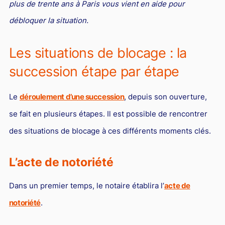
L'industrie
plus de trente ans à Paris vous vient en aide pour
débloquer la situation.
Droit aérien
Caution bancaire
Les situations de blocage : la
Communication et nouvelles technologies
succession étape par étape
Grande entreprise
Le
déroulement d’une succession
, depuis son ouverture,
Droit de l'environnement et des énergies renouvelables
se fait en plusieurs étapes. Il est possible de rencontrer
Concurrence déloyale
des situations de blocage à ces différents moments clés.
Transport
Restructuration d'entreprise
L’acte de notoriété
Droit et Fiscalité du marché de l'Art
Dans un premier temps, le notaire établira l’
acte de
Transmission d'entreprise et avocat
notoriété
.
Gestion des crises