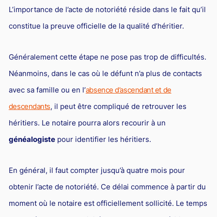
Responsabilité Sociétale des Entreprises (R.S.E)
L’importance de l’acte de notoriété réside dans le fait qu’il
Hôtellerie et restauration
constitue la preuve officielle de la qualité d’héritier.
Procédures et tribunaux
Généralement cette étape ne pose pas trop de difficultés.
Contentieux cession d’entreprise
Néanmoins, dans le cas où le défunt n’a plus de contacts
Droit commercial
avec sa famille ou en l’
absence d’ascendant et de
Énergie
descendants
, il peut être compliqué de retrouver les
Droit de la concurrence
héritiers. Le notaire pourra alors recourir à un
Responsabilité civile
généalogiste
pour identifier les héritiers.
Banque et Assurance
En général, il faut compter jusqu’à quatre mois pour
Droit bancaire
obtenir l’acte de notoriété. Ce délai commence à partir du
Jurisprudences et actualités
moment où le notaire est officiellement sollicité. Le temps
Droit de la réparation et du dommage corporel