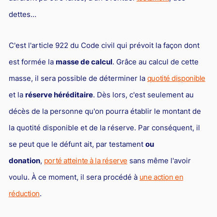
L'industrie
dettes…
Droit aérien
Caution bancaire
C'est l'article 922 du Code civil qui prévoit la façon dont
Communication et nouvelles technologies
est formée la
masse de calcul
. Grâce au calcul de cette
Grande entreprise
masse, il sera possible de déterminer la
quotité disponible
et la
réserve héréditaire
. Dès lors, c'est seulement au
Droit de l'environnement et des énergies renouvelables
décès de la personne qu'on pourra établir le montant de
Concurrence déloyale
la quotité disponible et de la réserve. Par conséquent, il
Transport
se peut que le défunt ait, par testament
ou
Restructuration d'entreprise
donation
,
porté atteinte à la réserve
sans même l'avoir
Droit et Fiscalité du marché de l'Art
voulu. À ce moment, il sera procédé à
une action en
Transmission d'entreprise et avocat
réduction
.
Gestion des crises