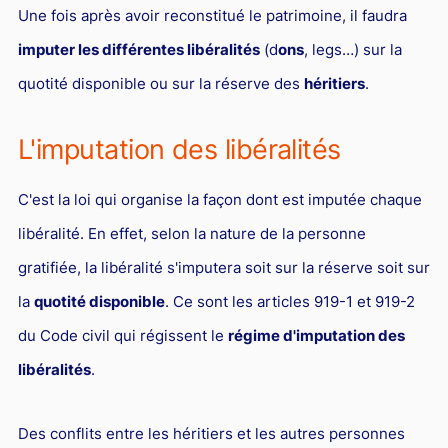
Responsabilité Sociétale des Entreprises (R.S.E)
Une fois après avoir reconstitué le patrimoine, il faudra
imputer les différentes libéralités
(d
ons
, legs…) sur la
Hôtellerie et restauration
quotité disponible ou sur la réserve des
héritiers
.
Procédures et tribunaux
Contentieux cession d’entreprise
L'imputation des libéralités
Droit commercial
C'est la loi qui organise la façon dont est imputée chaque
Énergie
libéralité. En effet, selon la nature de la personne
Droit de la concurrence
gratifiée, la libéralité s'imputera soit sur la réserve soit sur
Responsabilité civile
la
quotité disponible
. Ce sont les articles 919-1 et 919-2
Banque et Assurance
du Code civil qui régissent le
régime d'imputation des
Droit bancaire
libéralités
.
Jurisprudences et actualités
Droit de la réparation et du dommage corporel
Des conflits entre les héritiers et les autres personnes