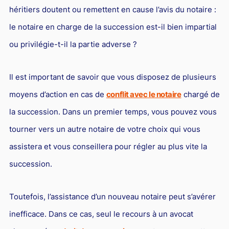
Responsabilité Sociétale des Entreprises (R.S.E)
héritiers doutent ou remettent en cause l’avis du notaire :
Hôtellerie et restauration
le notaire en charge de la succession est-il bien impartial
ou privilégie-t-il la partie adverse ?
Procédures et tribunaux
Contentieux cession d’entreprise
Il est important de savoir que vous disposez de plusieurs
Droit commercial
moyens d’action en cas de
conflit avec le notaire
chargé de
Énergie
la succession. Dans un premier temps, vous pouvez vous
Droit de la concurrence
tourner vers un autre notaire de votre choix qui vous
Responsabilité civile
assistera et vous conseillera pour régler au plus vite la
Banque et Assurance
succession.
Droit bancaire
Toutefois, l’assistance d’un nouveau notaire peut s’avérer
Jurisprudences et actualités
inefficace. Dans ce cas, seul le recours à un avocat
Droit de la réparation et du dommage corporel