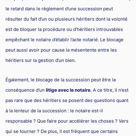
L'industrie
le retard dans le règlement d’une succession peut
Droit aérien
résulter du fait d’un ou plusieurs héritiers dont la volonté
Caution bancaire
est de bloquer la procédure ou d’héritiers introuvables
Communication et nouvelles technologies
empêchant le notaire d’établir l’acte notarié. Le blocage
Grande entreprise
peut aussi avoir pour cause la mésentente entre les
Droit de l'environnement et des énergies renouvelables
héritiers sur la gestion d’un bien.
Concurrence déloyale
Également, le blocage de la succession peut être la
Transport
conséquence d’un
litige avec le notaire
. A ce titre, il n’est
Restructuration d'entreprise
pas rare que des héritiers se posent des questions quant
Droit et Fiscalité du marché de l'Art
à la lenteur de la succession : le notaire est-il
Transmission d'entreprise et avocat
responsable ? Que faire pour accélérer les choses ? Vers
Gestion des crises
qui se tourner ? De plus, il est fréquent que certains