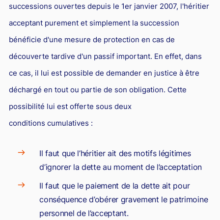
successions ouvertes depuis le 1er janvier 2007, l'héritier
Responsabilité Sociétale des Entreprises (R.S.E)
acceptant purement et simplement la succession
Hôtellerie et restauration
bénéficie d'une mesure de protection en cas de
Procédures et tribunaux
découverte tardive d'un passif important. En effet, dans
Contentieux cession d’entreprise
ce cas, il lui est possible de demander en justice à être
Droit commercial
déchargé en tout ou partie de son obligation. Cette
Énergie
possibilité lui est offerte sous deux
Droit de la concurrence
conditions cumulatives :
Responsabilité civile
Il faut que l’héritier ait des motifs légitimes
Banque et Assurance
d’ignorer la dette au moment de l’acceptation
Droit bancaire
Il faut que le paiement de la dette ait pour
Jurisprudences et actualités
conséquence d’obérer gravement le patrimoine
Droit de la réparation et du dommage corporel
personnel de l’acceptant.