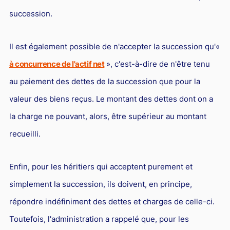
L'industrie
succession.
Droit aérien
Caution bancaire
Il est également possible de n'accepter la succession qu'«
Communication et nouvelles technologies
à concurrence de l'actif net
», c'est-à-dire de n'être tenu
Grande entreprise
au paiement des dettes de la succession que pour la
valeur des biens reçus. Le montant des dettes dont on a
Droit de l'environnement et des énergies renouvelables
la charge ne pouvant, alors, être supérieur au montant
Concurrence déloyale
recueilli.
Transport
Restructuration d'entreprise
Enfin, pour les héritiers qui acceptent purement et
Droit et Fiscalité du marché de l'Art
simplement la succession, ils doivent, en principe,
Transmission d'entreprise et avocat
répondre indéfiniment des dettes et charges de celle-ci.
Gestion des crises
Toutefois, l'administration a rappelé que, pour les