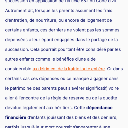
succession en application de l'article 852 du Code civil.
L'industrie
Autrement dit, lorsque les parents assument les frais
Droit aérien
d'entretien, de nourriture, ou encore de logement de
Caution bancaire
certains enfants, ces derniers ne voient pas les sommes
Communication et nouvelles technologies
dépensées à leur égard engagées dans le partage de la
Grande entreprise
succession. Cela pourrait pourtant être considéré par les
Droit de l'environnement et des énergies renouvelables
autres enfants comme le bénéfice d’une aide
Concurrence déloyale
considérable
au détriment de la fratrie toute entière
. Or dans
Transport
certains cas ces dépenses ou ce manque à gagner dans
le patrimoine des parents peut s'avérer significatif, voire
Restructuration d'entreprise
aller à l'encontre de la règle de réserve ou de la quotité
Droit et Fiscalité du marché de l'Art
dévolue légalement aux héritiers. Cette
dépendance
Transmission d'entreprise et avocat
financière
d’enfants jouissant des biens et des deniers,
Gestion des crises
parfois jusqu’à leur mort pourrait s’apparenter à une