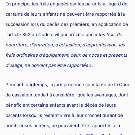
En principe, les frais engagés par les parents à l'égard de
PICOVSCHI
en droit du travail vous assistent
Droit des professionnels de l'automobile
Concurrence déloyale et parasitisme
Le rôle de l'avocat pénaliste
Fiscalité patrimoniale
Propriété industrielle
Jurisprudences et actualités en droit fiscal
Droit d'auteurs et Internet : des avocats compétents pour
Expatriés
Droit de l'environnement et des énergies renouvelables
certains de leurs enfants ne peuvent être rapportés à la
les défendre
Entreprises en difficultés / Restructuring
Concurrence déloyale : définition et sanctions
Action pénale en contrefaçon
Contrôle fiscal : deux avocats fiscalistes et un ancien
Droit des marques : des avocats compétents pour créer
Relations franco-américaines
succession lors du décès des premiers, en application de
inspecteur des impôts pour vous défendre
ou défendre vos marques
Commerce électronique
Réduction des charges sociales
L'action en concurrence déloyale : comment l'avocat peut-
Avocats franco-chinois : notre pôle d’affaires dédié
l'article 852 du Code civil qui précise que «
les frais de
il la diligenter ?
Lois de Finances
Droit audiovisuel
Droit des marques et nouvelles technologies
nourriture, d'entretien, d'éducation, d'apprentissage, les
Droit de la santé
Relations franco-japonaises
Copie servile de site Internet, concurrence déloyale et
Optimisation fiscale : attention aux risques
Jurisprudences et actualités en droit de la propriété
Contrats informatiques
frais ordinaires d'équipement, ceux de noces et présents
Cabinet d’avocats d’affaires : comment le choisir ?
Relations franco-canadiennes
parasitisme
intellectuelle
Régularisation des avoirs détenus à l’étranger
Avocat en nouvelles technologies-Internet
d'usage, ne doivent pas être rapportés
».
BTP
Contrat international
Concurrence déloyale par un salarié
Fiscalité de la rémunération des dirigeants
Intelligence artificielle
Droit de la franchise
Jurisprudences et actualités en droit international
Concurrence déloyale : parasitisme, désorganisation,
Pendant longtemps, la jurisprudence constante de la Cour
dénigrement, imitation
Droit de la distribution
de cassation tendait à considérer que les avantages, dont
Concurrence déloyale : quand la couleur des semelles
Bail commercial
bénéficient certains enfants avant le décès de leurs
pose des problèmes de droit !
Droit des sociétés
parents lorsqu'ils restent vivre à leur crochet durant de
Le dénigrement commercial
Droit et Fiscalité du marché de l'Art
nombreuses années, ne pouvaient être rapportés à la