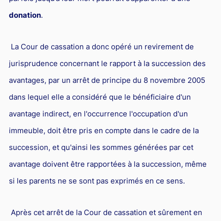
Responsabilité Sociétale des Entreprises (R.S.E)
donation
.
Hôtellerie et restauration
Procédures et tribunaux
La Cour de cassation a donc opéré un revirement de
Contentieux cession d’entreprise
jurisprudence concernant le rapport à la succession des
avantages, par un arrêt de principe du 8 novembre 2005
Droit commercial
dans lequel elle a considéré que le bénéficiaire d'un
Énergie
avantage indirect, en l'occurrence l'occupation d'un
Droit de la concurrence
immeuble, doit être pris en compte dans le cadre de la
Responsabilité civile
succession, et qu'ainsi les sommes générées par cet
Banque et Assurance
avantage doivent être rapportées à la succession, même
Droit bancaire
si les parents ne se sont pas exprimés en ce sens.
Jurisprudences et actualités
Après cet arrêt de la Cour de cassation et sûrement en
Droit de la réparation et du dommage corporel