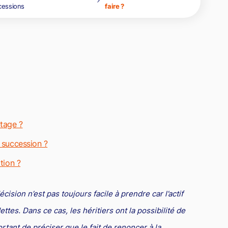
cessions
faire ?
dre
la propriété
roit de la santé
Copie servile de site Internet, concurrence déloyale et
matiques
timisation fiscale : attention aux risques
parasitisme
roit de la franchise
oit international
Concurrence déloyale : quand la couleur des semelles pose
roit des sociétés
des problèmes de droit !
roit aérien
rande entreprise
ransport
tage ?
ransmission d'entreprise et avocat
à succession ?
ôtellerie et restauration
roit commercial
tion ?
esponsabilité civile
ision n’est pas toujours facile à prendre car l’actif
urisprudences et actualités
tes. Dans ce cas, les héritiers ont la possibilité de
rtant de préciser que le fait de renoncer à la