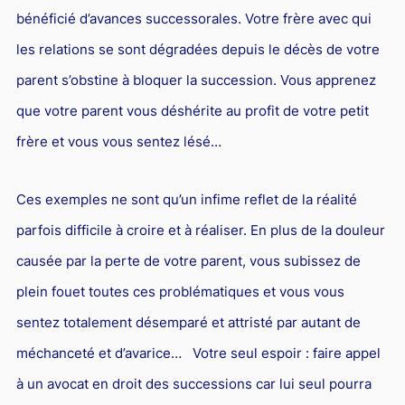
bénéficié d’avances successorales. Votre frère avec qui
PICOVSCHI
en droit du travail vous assistent
Droit des professionnels de l'automobile
Concurrence déloyale et parasitisme
Le rôle de l'avocat pénaliste
Fiscalité patrimoniale
Propriété industrielle
Jurisprudences et actualités en droit fiscal
Droit d'auteurs et Internet : des avocats compétents pour
Expatriés
Droit de l'environnement et des énergies renouvelables
les relations se sont dégradées depuis le décès de votre
les défendre
Entreprises en difficultés / Restructuring
Concurrence déloyale : définition et sanctions
Action pénale en contrefaçon
Contrôle fiscal : deux avocats fiscalistes et un ancien
Droit des marques : des avocats compétents pour créer ou
Relations franco-américaines
parent s’obstine à bloquer la succession. Vous apprenez
inspecteur des impôts pour vous défendre
défendre vos marques
Commerce électronique
Réduction des charges sociales
L'action en concurrence déloyale : comment l'avocat peut-
Avocats franco-chinois : notre pôle d’affaires dédié
que votre parent vous déshérite au profit de votre petit
il la diligenter ?
Lois de Finances
Droit audiovisuel
Droit des marques et nouvelles technologies
Droit de la santé
Relations franco-japonaises
frère et vous vous sentez lésé…
Copie servile de site Internet, concurrence déloyale et
Optimisation fiscale : attention aux risques
Jurisprudences et actualités en droit de la propriété
Contrats informatiques
Cabinet d’avocats d’affaires : comment le choisir ?
Relations franco-canadiennes
parasitisme
intellectuelle
Régularisation des avoirs détenus à l’étranger
Avocat en nouvelles technologies-Internet
Ces exemples ne sont qu’un infime reflet de la réalité
BTP
Contrat international
Concurrence déloyale par un salarié
Fiscalité de la rémunération des dirigeants
Intelligence artificielle
parfois difficile à croire et à réaliser. En plus de la douleur
Droit de la franchise
Jurisprudences et actualités en droit international
Concurrence déloyale : parasitisme, désorganisation,
causée par la perte de votre parent, vous subissez de
dénigrement, imitation
Droit de la distribution
plein fouet toutes ces problématiques et vous vous
Concurrence déloyale : quand la couleur des semelles
Bail commercial
sentez totalement désemparé et attristé par autant de
pose des problèmes de droit !
Droit des sociétés
méchanceté et d’avarice… Votre seul espoir : faire appel
Le dénigrement commercial
Droit et Fiscalité du marché de l'Art
à un avocat en droit des successions car lui seul pourra