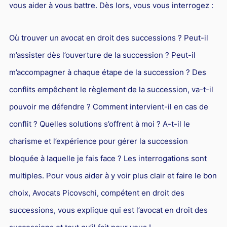
L'industrie
vous aider à vous battre. Dès lors, vous vous interrogez :
Droit aérien
Où trouver un avocat en droit des successions ? Peut-il
Caution bancaire
m’assister dès l’ouverture de la succession ? Peut-il
Communication et nouvelles technologies
m’accompagner à chaque étape de la succession ? Des
Grande entreprise
conflits empêchent le règlement de la succession, va-t-il
Droit de l'environnement et des énergies renouvelables
pouvoir me défendre ? Comment intervient-il en cas de
Concurrence déloyale
conflit ? Quelles solutions s’offrent à moi ? A-t-il le
Transport
charisme et l’expérience pour gérer la succession
Restructuration d'entreprise
bloquée à laquelle je fais face ? Les interrogations sont
multiples. Pour vous aider à y voir plus clair et faire le bon
Droit et Fiscalité du marché de l'Art
choix, Avocats Picovschi, compétent en droit des
Transmission d'entreprise et avocat
successions, vous explique qui est l’avocat en droit des
Gestion des crises