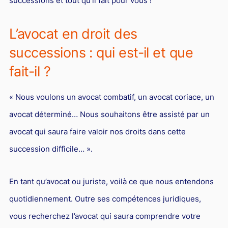
successions et tout qu’il fait pour vous !
Responsabilité Sociétale des Entreprises (R.S.E)
Hôtellerie et restauration
L’avocat en droit des
Procédures et tribunaux
successions : qui est-il et que
Contentieux cession d’entreprise
fait-il ?
Droit commercial
« Nous voulons un avocat combatif, un avocat coriace, un
Énergie
avocat déterminé… Nous souhaitons être assisté par un
Droit de la concurrence
avocat qui saura faire valoir nos droits dans cette
Responsabilité civile
succession difficile… ».
Banque et Assurance
Droit bancaire
En tant qu’avocat ou juriste, voilà ce que nous entendons
quotidiennement. Outre ses compétences juridiques,
Jurisprudences et actualités
vous recherchez l’avocat qui saura comprendre votre
Droit de la réparation et du dommage corporel