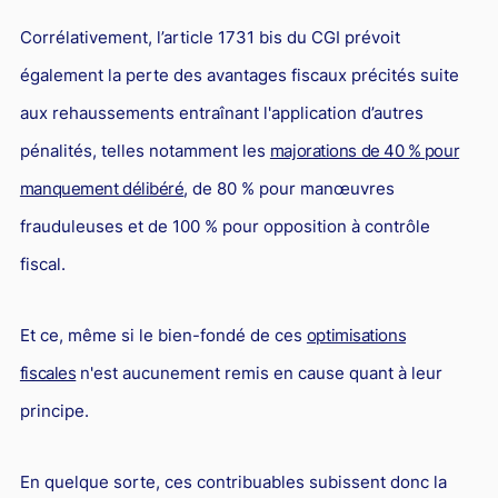
Responsabilité Sociétale des Entreprises (R.S.E)
Corrélativement, l’article 1731 bis du CGI prévoit
Hôtellerie et restauration
également la perte des avantages fiscaux précités suite
Procédures et tribunaux
aux rehaussements entraînant l'application d’autres
Contentieux cession d’entreprise
pénalités, telles notamment les
majorations de 40 % pour
Droit commercial
manquement délibéré
, de 80 % pour manœuvres
frauduleuses et de 100 % pour opposition à contrôle
Énergie
fiscal.
Droit de la concurrence
Responsabilité civile
Et ce, même si le bien-fondé de ces
optimisations
Banque et Assurance
fiscales
n'est aucunement remis en cause quant à leur
Droit bancaire
principe.
Jurisprudences et actualités
Droit de la réparation et du dommage corporel
En quelque sorte, ces contribuables subissent donc la