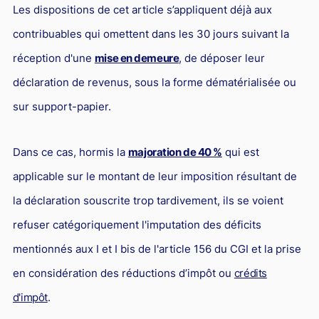
L'industrie
Les dispositions de cet article s’appliquent déjà aux
Droit aérien
contribuables qui omettent dans les 30 jours suivant la
réception d'une
mise en demeure
, de déposer leur
Caution bancaire
déclaration de revenus, sous la forme dématérialisée ou
Communication et nouvelles technologies
sur support-papier.
Grande entreprise
Droit de l'environnement et des énergies renouvelables
Dans ce cas, hormis la
majoration de 40 %
qui est
Concurrence déloyale
applicable sur le montant de leur imposition résultant de
Transport
la déclaration souscrite trop tardivement, ils se voient
Restructuration d'entreprise
refuser catégoriquement l'imputation des déficits
Droit et Fiscalité du marché de l'Art
mentionnés aux I et I bis de l'article 156 du CGI et la prise
en considération des réductions d’impôt ou
crédits
Transmission d'entreprise et avocat
d'impôt
.
Gestion des crises