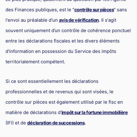
L'industrie
des Finances publiques, est le "
contrôle sur pièces
" sans
Droit aérien
l'envoi au préalable d'un
avis de vérification
. Il s'agit
Caution bancaire
souvent uniquement d’un contrôle de cohérence ponctuel
Communication et nouvelles technologies
entre les déclarations fiscales et les divers éléments
Grande entreprise
d'information en possession du Service des impôts
Droit de l'environnement et des énergies renouvelables
territorialement compétent.
Concurrence déloyale
Si ce sont essentiellement les déclarations
Transport
professionnelles et de revenus qui sont visées, le
Restructuration d'entreprise
contrôle sur pièces est également utilisé par le fisc en
Droit et Fiscalité du marché de l'Art
matière de déclarations d'
impôt sur la fortune immobilière
Transmission d'entreprise et avocat
(IFI) et de
déclaration de successions
.
Gestion des crises