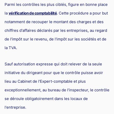
Responsabilité Sociétale des Entreprises (R.S.E)
Parmi les contrôles les plus ciblés, figure en bonne place
la
vérification de comptabilité
. Cette procédure a pour but
Hôtellerie et restauration
notamment de recouper le montant des charges et des
Procédures et tribunaux
chiffres d'affaires déclarés par les entreprises
,
au regard
Contentieux cession d’entreprise
de l'impôt sur le revenu, de l'impôt sur les sociétés et de
Droit commercial
la TVA.
Énergie
Droit de la concurrence
Sauf autorisation expresse qui doit relever de la seule
Responsabilité civile
initiative du dirigeant pour que le contrôle puisse avoir
Banque et Assurance
lieu au Cabinet de l'Expert-comptable et plus
exceptionnellement, au bureau de l'inspecteur, le contrôle
Droit bancaire
se déroule obligatoirement dans les locaux de
Jurisprudences et actualités
l'entreprise.
Droit de la réparation et du dommage corporel