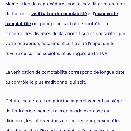
L'industrie
Même si les deux procédures sont assez différentes l’une
Droit aérien
de l’autre, la
vérification de comptabilité
et l’
examen de
comptabilité
ont pour principal but de contrôler la
Caution bancaire
sincérité des diverses déclarations fiscales souscrites par
Communication et nouvelles technologies
votre entreprise, notamment au titre de l’impôt sur le
Grande entreprise
revenu ou sur les sociétés et au regard de la TVA.
Droit de l'environnement et des énergies renouvelables
Concurrence déloyale
La vérification de comptabilité correspond de longue date
Transport
au contrôle le plus traditionnel qui soit.
Restructuration d'entreprise
Celui-ci se déroule en principe impérativement au siège
Droit et Fiscalité du marché de l'Art
de l’entreprise même si à la demande expresse du
Transmission d'entreprise et avocat
dirigeant, les interventions de l’inspecteur peuvent être
Gestion des crises
effectuées chez l’Expert-comptable. De manière plus