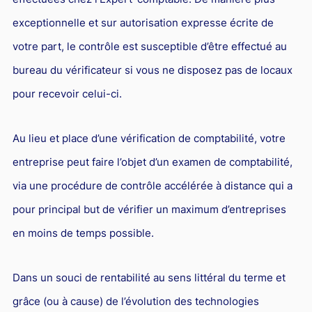
Responsabilité Sociétale des Entreprises (R.S.E)
exceptionnelle et sur autorisation expresse écrite de
Hôtellerie et restauration
votre part, le contrôle est susceptible d’être effectué au
Procédures et tribunaux
bureau du vérificateur si vous ne disposez pas de locaux
Contentieux cession d’entreprise
pour recevoir celui-ci.
Droit commercial
Au lieu et place d’une vérification de comptabilité, votre
Énergie
entreprise peut faire l’objet d’un examen de comptabilité,
Droit de la concurrence
via une procédure de contrôle accélérée à distance qui a
Responsabilité civile
pour principal but de vérifier un maximum d’entreprises
Banque et Assurance
en moins de temps possible.
Droit bancaire
Jurisprudences et actualités
Dans un souci de rentabilité au sens littéral du terme et
Droit de la réparation et du dommage corporel
grâce (ou à cause) de l’évolution des technologies