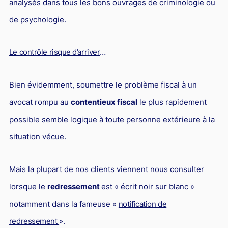
analysés dans tous les bons ouvrages de criminologie ou
L'industrie
de psychologie.
Droit aérien
Caution bancaire
Le contrôle risque d’arriver
…
Communication et nouvelles technologies
Grande entreprise
Bien évidemment, soumettre le problème fiscal à un
Droit de l'environnement et des énergies renouvelables
avocat rompu au
contentieux fiscal
le plus rapidement
Concurrence déloyale
possible semble logique à toute personne extérieure à la
situation vécue.
Transport
Restructuration d'entreprise
Mais la plupart de nos clients viennent nous consulter
Droit et Fiscalité du marché de l'Art
lorsque le
redressement
est « écrit noir sur blanc »
Transmission d'entreprise et avocat
notamment dans la fameuse «
notification de
Gestion des crises
redressement
».