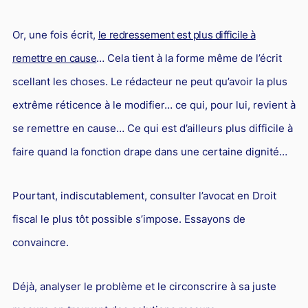
Responsabilité Sociétale des Entreprises (R.S.E)
Or, une fois écrit,
le redressement est plus difficile à
Hôtellerie et restauration
remettre en cause
… Cela tient à la forme même de l’écrit
Procédures et tribunaux
scellant les choses. Le rédacteur ne peut qu’avoir la plus
Contentieux cession d’entreprise
extrême réticence à le modifier… ce qui, pour lui, revient à
Droit commercial
se remettre en cause… Ce qui est d’ailleurs plus difficile à
Énergie
faire quand la fonction drape dans une certaine dignité…
Droit de la concurrence
Responsabilité civile
Pourtant, indiscutablement, consulter l’avocat en Droit
Banque et Assurance
fiscal le plus tôt possible s’impose. Essayons de
convaincre.
Droit bancaire
Jurisprudences et actualités
Déjà, analyser le problème et le circonscrire à sa juste
Droit de la réparation et du dommage corporel