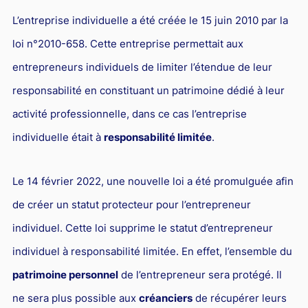
Responsabilité Sociétale des Entreprises (R.S.E)
L’entreprise individuelle a été créée le 15 juin 2010 par la
Hôtellerie et restauration
loi n°2010-658. Cette entreprise permettait aux
Procédures et tribunaux
entrepreneurs individuels de limiter l’étendue de leur
Contentieux cession d’entreprise
responsabilité en constituant un patrimoine dédié à leur
activité professionnelle, dans ce cas l’entreprise
Droit commercial
individuelle était à
responsabilité limitée
.
Énergie
Droit de la concurrence
Le 14 février 2022, une nouvelle loi a été promulguée afin
Responsabilité civile
de créer un statut protecteur pour l’entrepreneur
Banque et Assurance
individuel. Cette loi supprime le statut d’entrepreneur
Droit bancaire
individuel à responsabilité limitée. En effet, l’ensemble du
Jurisprudences et actualités
patrimoine personnel
de l’entrepreneur sera protégé. Il
Droit de la réparation et du dommage corporel
ne sera plus possible aux
créanciers
de récupérer leurs