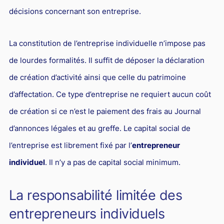
L'industrie
décisions concernant son entreprise.
Droit aérien
Caution bancaire
La constitution de l’entreprise individuelle n’impose pas
Communication et nouvelles technologies
de lourdes formalités. Il suffit de déposer la déclaration
de création d’activité ainsi que celle du patrimoine
Grande entreprise
d’affectation. Ce type d’entreprise ne requiert aucun coût
Droit de l'environnement et des énergies renouvelables
de création si ce n’est le paiement des frais au Journal
Concurrence déloyale
d’annonces légales et au greffe. Le capital social de
Transport
l’entreprise est librement fixé par l’
entrepreneur
Restructuration d'entreprise
individuel
. Il n’y a pas de capital social minimum.
Droit et Fiscalité du marché de l'Art
La responsabilité limitée des
Transmission d'entreprise et avocat
entrepreneurs individuels
Gestion des crises