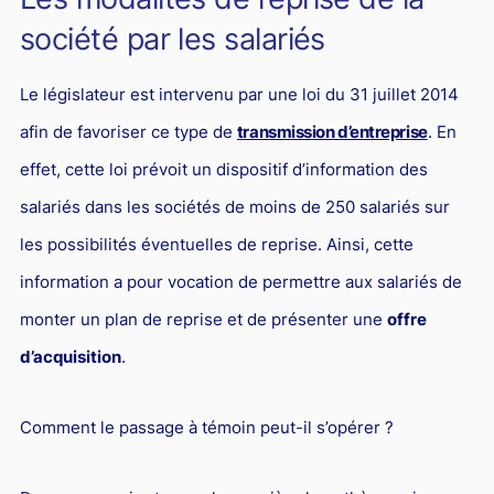
L'industrie
société par les salariés
Droit aérien
Caution bancaire
Le législateur est intervenu par une loi du 31 juillet 2014
afin de favoriser ce type de
transmission d’entreprise
. En
Communication et nouvelles technologies
effet, cette loi prévoit un dispositif d’information des
Grande entreprise
salariés dans les sociétés de moins de 250 salariés sur
Droit de l'environnement et des énergies renouvelables
les possibilités éventuelles de reprise. Ainsi, cette
Concurrence déloyale
information a pour vocation de permettre aux salariés de
Transport
monter un plan de reprise et de présenter une
offre
Restructuration d'entreprise
d’acquisition
.
Droit et Fiscalité du marché de l'Art
Transmission d'entreprise et avocat
Comment le passage à témoin peut-il s’opérer ?
Gestion des crises