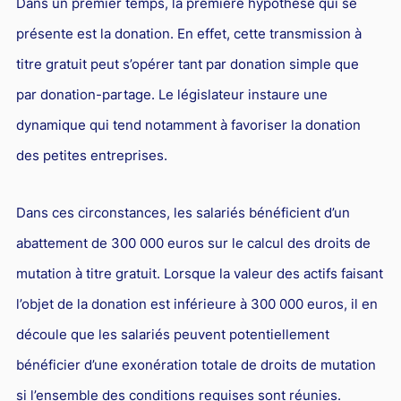
Dans un premier temps, la première hypothèse qui se
Responsabilité Sociétale des Entreprises (R.S.E)
présente est la donation. En effet, cette transmission à
Hôtellerie et restauration
titre gratuit peut s’opérer tant par donation simple que
Procédures et tribunaux
par donation-partage. Le législateur instaure une
Contentieux cession d’entreprise
dynamique qui tend notamment à favoriser la donation
Droit commercial
des petites entreprises.
Énergie
Dans ces circonstances, les salariés bénéficient d’un
Droit de la concurrence
abattement de 300 000 euros sur le calcul des droits de
Responsabilité civile
mutation à titre gratuit. Lorsque la valeur des actifs faisant
Banque et Assurance
l’objet de la donation est inférieure à 300 000 euros, il en
Droit bancaire
découle que les salariés peuvent potentiellement
Jurisprudences et actualités
bénéficier d’une exonération totale de droits de mutation
Droit de la réparation et du dommage corporel
si l’ensemble des conditions requises sont réunies.