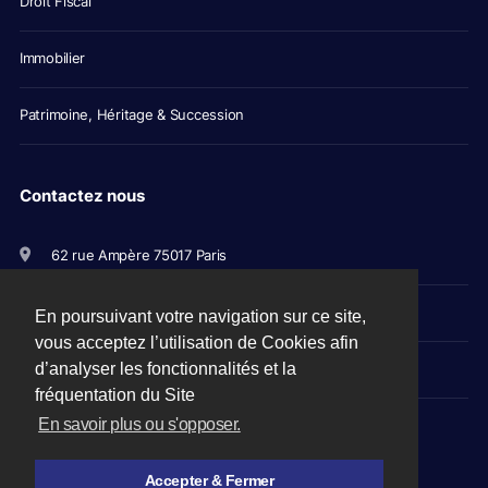
Droit Fiscal
Immobilier
Patrimoine, Héritage & Succession
Contactez nous
62 rue Ampère 75017 Paris
+33(0)1 56 79 11 00
En poursuivant votre navigation sur ce site,
vous acceptez l’utilisation de Cookies afin
d’analyser les fonctionnalités et la
avocats@picovschi.com
fréquentation du Site
En savoir plus ou s'opposer.
Accepter & Fermer