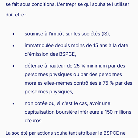
se fait sous conditions. L'entreprise qui souhaite l'utiliser
Responsabilité Sociétale des Entreprises (R.S.E)
doit être :
Hôtellerie et restauration
Procédures et tribunaux
soumise à l'impôt sur les sociétés (IS),
Contentieux cession d’entreprise
immatriculée depuis moins de 15 ans à la date
Droit commercial
d'émission des BSPCE,
Énergie
détenue à hauteur de 25 % minimum par des
personnes physiques ou par des personnes
Droit de la concurrence
morales elles-mêmes contrôlées à 75 % par des
Responsabilité civile
personnes physiques,
Banque et Assurance
non cotée ou, si c'est le cas, avoir une
Droit bancaire
capitalisation boursière inférieure à 150 millions
d'euros.
Jurisprudences et actualités
La société par actions souhaitant attribuer le BSPCE ne
Droit de la réparation et du dommage corporel