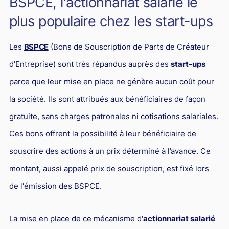
BSPCE, l'actionnariat salarié le
L'industrie
plus populaire chez les start-ups
Droit aérien
Caution bancaire
Les
BSPCE
(Bons de Souscription de Parts de Créateur
Communication et nouvelles technologies
d'Entreprise) sont très répandus auprès des
start-ups
Grande entreprise
parce que leur mise en place ne génère aucun coût pour
la société. Ils sont attribués aux bénéficiaires de façon
Droit de l'environnement et des énergies renouvelables
gratuite, sans charges patronales ni cotisations salariales.
Concurrence déloyale
Ces bons offrent la possibilité à leur bénéficiaire de
Transport
souscrire des actions à un prix déterminé à l’avance. Ce
Restructuration d'entreprise
montant, aussi appelé prix de souscription, est fixé lors
Droit et Fiscalité du marché de l'Art
de l'émission des BSPCE.
Transmission d'entreprise et avocat
Gestion des crises
La mise en place de ce mécanisme d'
actionnariat salarié