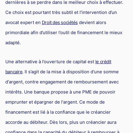
dernières à se perdre dans le meilleur choix à effectuer.
Responsabilité Sociétale des Entreprises (R.S.E)
Ce choix est pourtant très subtil et l’intervention d’un
Hôtellerie et restauration
avocat expert en
Droit des sociétés
devient alors
Procédures et tribunaux
primordiale afin d’utiliser l’outil de financement le mieux
Contentieux cession d’entreprise
adapté.
Droit commercial
Énergie
Une alternative à l’ouverture de capital est
le crédit
bancaire
. Il s’agit de la mise à disposition d'une somme
Droit de la concurrence
d'argent, contre engagement de remboursement avec
Responsabilité civile
intérêts. Une banque propose à une PME de pouvoir
Banque et Assurance
emprunter et épargner de l'argent. Ce mode de
Droit bancaire
financement est lié à la confiance que le créancier
Jurisprudences et actualités
accorde au débiteur. Dès lors, plus un créancier aura
Droit de la réparation et du dommage corporel
confiance dans la capacité du débiteur à rembourser à