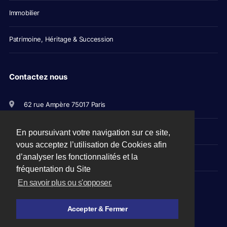
Immobilier
Patrimoine, Héritage & Succession
Contactez nous
62 rue Ampère 75017 Paris
+33(0)1 56 79 11 00
En poursuivant votre navigation sur ce site,
vous acceptez l’utilisation de Cookies afin
d’analyser les fonctionnalités et la
avocats@picovschi.com
fréquentation du Site
En savoir plus ou s'opposer.
Accepter & Fermer
Mentions légales
-
CGU
-
Plan du site