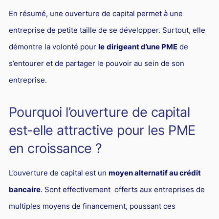
L'industrie
En résumé, une ouverture de capital permet à une
Droit aérien
entreprise de petite taille de se développer. Surtout, elle
Caution bancaire
démontre la volonté pour
le
dirigeant d’une PME
de
Communication et nouvelles technologies
s’entourer et de partager le pouvoir au sein de son
Grande entreprise
entreprise.
Droit de l'environnement et des énergies renouvelables
Pourquoi l’ouverture de capital
Concurrence déloyale
est-elle attractive pour les PME
Transport
en croissance ?
Restructuration d'entreprise
Droit et Fiscalité du marché de l'Art
L’ouverture de capital est un
moyen alternatif au crédit
Transmission d'entreprise et avocat
bancaire
. Sont effectivement offerts aux entreprises de
multiples moyens de financement, poussant ces
Gestion des crises