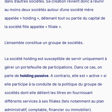
dans d’autres sociétés. Sa création revient donc à réunir
L'industrie
au moins deux sociétés autour d’une société mère
Droit aérien
appelée « holding », détenant tout ou partie du capital de
Caution bancaire
la société fille appelée « filiale ».
Communication et nouvelles technologies
Grande entreprise
L’ensemble constitue un groupe de sociétés.
Droit de l'environnement et des énergies renouvelables
Concurrence déloyale
La société holding est susceptible de servir uniquement à
gérer un portefeuille de participations. Dans ce cas, on
Transport
parle de
holding passive
. A contrario, elle est « active » si
Restructuration d'entreprise
elle participe à la conduite de la politique du groupe de
Droit et Fiscalité du marché de l'Art
sociétés dont elle détient les titres en fournissant
Transmission d'entreprise et avocat
différents services à ses filiales (tels notamment au plan
Gestion des crises
administratif, comptable, financier ou immobilier).