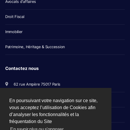
Avocats d'affaires
Droit Fiscal
Immobilier
Patrimoine, Héritage & Succession
Contactez nous
62 rue Ampère 75017 Paris
+33(0)1 56 79 11 00
En poursuivant votre navigation sur ce site,
vous acceptez l’utilisation de Cookies afin
d’analyser les fonctionnalités et la
avocats@picovschi.com
fréquentation du Site
En savoir plus ou s'opposer.