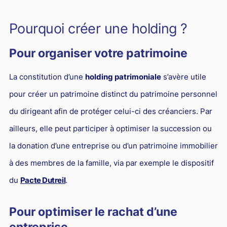
Responsabilité Sociétale des Entreprises (R.S.E)
Pourquoi créer une holding ?
Hôtellerie et restauration
Procédures et tribunaux
Pour organiser votre patrimoine
Contentieux cession d’entreprise
La constitution d’une
holding patrimoniale
s’avère utile
Droit commercial
pour créer un patrimoine distinct du patrimoine personnel
Énergie
du dirigeant afin de protéger celui-ci des créanciers. Par
Droit de la concurrence
ailleurs, elle peut participer à optimiser la succession ou
Responsabilité civile
la donation d’une entreprise ou d’un patrimoine immobilier
Banque et Assurance
à des membres de la famille, via par exemple le dispositif
du
Pacte Dutreil
.
Droit bancaire
Jurisprudences et actualités
Pour optimiser le rachat d’une
Droit de la réparation et du dommage corporel
entreprise