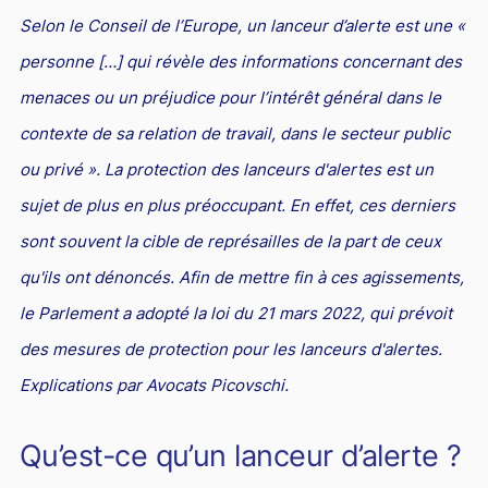
PICOVSCHI
en droit du travail vous assistent
Selon le Conseil de l’Europe, un lanceur d’alerte est une
«
Droit des professionnels de l'automobile
Concurrence déloyale et parasitisme
Le rôle de l'avocat pénaliste
Fiscalité patrimoniale
Propriété industrielle
Jurisprudences et actualités en droit fiscal
Droit d'auteurs et Internet : des avocats compétents pour
Expatriés
Droit de l'environnement et des énergies renouvelables
personne […] qui révèle des informations concernant des
les défendre
Entreprises en difficultés / Restructuring
Concurrence déloyale : définition et sanctions
Action pénale en contrefaçon
Contrôle fiscal : deux avocats fiscalistes et un ancien
Droit des marques : des avocats compétents pour créer ou
Relations franco-américaines
menaces ou un préjudice pour l’intérêt général dans le
inspecteur des impôts pour vous défendre
défendre vos marques
Commerce électronique
Réduction des charges sociales
L'action en concurrence déloyale : comment l'avocat peut-
Avocats franco-chinois : notre pôle d’affaires dédié
contexte de sa relation de travail, dans le secteur public
il la diligenter ?
Lois de Finances
Droit audiovisuel
Droit des marques et nouvelles technologies
Droit de la santé
Relations franco-japonaises
ou privé »
. La protection des lanceurs d'alertes est un
Copie servile de site Internet, concurrence déloyale et
Optimisation fiscale : attention aux risques
Jurisprudences et actualités en droit de la propriété
Contrats informatiques
Cabinet d’avocats d’affaires : comment le choisir ?
Relations franco-canadiennes
sujet de plus en plus préoccupant. En effet, ces derniers
parasitisme
intellectuelle
Régularisation des avoirs détenus à l’étranger
Avocat en nouvelles technologies-Internet
sont souvent la cible de représailles de la part de ceux
BTP
Contrat international
Concurrence déloyale par un salarié
Fiscalité de la rémunération des dirigeants
Intelligence artificielle
qu'ils ont dénoncés. Afin de mettre fin à ces agissements,
Droit de la franchise
Jurisprudences et actualités en droit international
Concurrence déloyale : parasitisme, désorganisation,
le Parlement a adopté la loi du 21 mars 2022, qui prévoit
dénigrement, imitation
Droit de la distribution
des mesures de protection pour les lanceurs d'alertes.
Concurrence déloyale : quand la couleur des semelles
Bail commercial
Explications par Avocats Picovschi.
pose des problèmes de droit !
Droit des sociétés
Le dénigrement commercial
Qu’est-ce qu’un lanceur d’alerte ?
Droit et Fiscalité du marché de l'Art