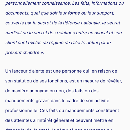
personnellement connaissance. Les faits, informations ou
Responsabilité Sociétale des Entreprises (R.S.E)
documents, quel que soit leur forme ou leur support,
Hôtellerie et restauration
couverts par le secret de la défense nationale, le secret
Procédures et tribunaux
médical ou le secret des relations entre un avocat et son
Contentieux cession d’entreprise
client sont exclus du régime de l'alerte défini par le
Droit commercial
présent chapitre ».
Énergie
Droit de la concurrence
Un lanceur d'alerte est une personne qui, en raison de
son statut ou de ses fonctions, est en mesure de révéler,
Responsabilité civile
de manière anonyme ou non, des faits ou des
Banque et Assurance
manquements graves dans le cadre de son activité
Droit bancaire
professionnelle. Ces faits ou manquements constituent
Jurisprudences et actualités
des atteintes à l'intérêt général et peuvent mettre en
Droit de la réparation et du dommage corporel