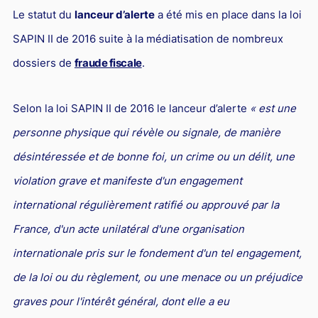
L'industrie
Le statut du
lanceur d’alerte
a été mis en place dans la loi
Droit aérien
SAPIN II de 2016 suite à la médiatisation de nombreux
Caution bancaire
dossiers de
fraude fiscale
.
Communication et nouvelles technologies
Selon la loi SAPIN II de 2016 le lanceur d’alerte
« est une
Grande entreprise
personne physique qui révèle ou signale, de manière
Droit de l'environnement et des énergies renouvelables
désintéressée et de bonne foi, un crime ou un délit, une
Concurrence déloyale
violation grave et manifeste d'un engagement
Transport
international régulièrement ratifié ou approuvé par la
Restructuration d'entreprise
France, d'un acte unilatéral d'une organisation
Droit et Fiscalité du marché de l'Art
internationale pris sur le fondement d'un tel engagement,
Transmission d'entreprise et avocat
de la loi ou du règlement, ou une menace ou un préjudice
Gestion des crises
graves pour l'intérêt général, dont elle a eu