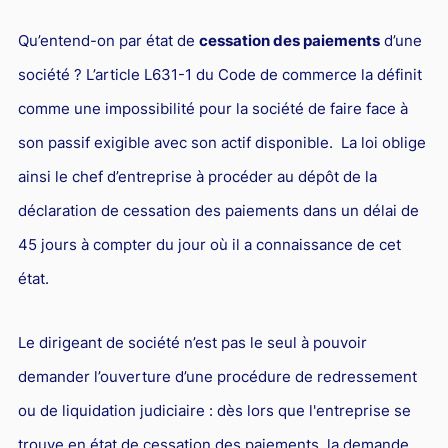
Responsabilité Sociétale des Entreprises (R.S.E)
Qu’entend-on par état de
cessation des paiements
d’une
Hôtellerie et restauration
société ? L’article L631-1 du Code de commerce la définit
Procédures et tribunaux
comme une impossibilité pour la société de faire face à
Contentieux cession d’entreprise
son passif exigible avec son actif disponible. La loi oblige
Droit commercial
ainsi le chef d’entreprise à procéder au dépôt de la
Énergie
déclaration de cessation des paiements dans un délai de
Droit de la concurrence
45 jours à compter du jour où il a connaissance de cet
état.
Responsabilité civile
Banque et Assurance
Le dirigeant de société n’est pas le seul à pouvoir
Droit bancaire
demander l’ouverture d’une procédure de redressement
Jurisprudences et actualités
ou de liquidation judiciaire : dès lors que l'entreprise se
Droit de la réparation et du dommage corporel
trouve en état de cessation des paiements, la demande