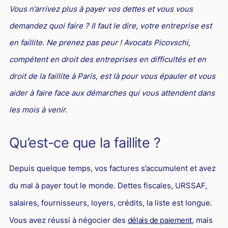
Vous n’arrivez plus à payer vos dettes et vous vous
PICOVSCHI
en droit du travail vous assistent
Droit des professionnels de l'automobile
Concurrence déloyale et parasitisme
Le rôle de l'avocat pénaliste
Fiscalité patrimoniale
Propriété industrielle
Jurisprudences et actualités en droit fiscal
Droit d'auteurs et Internet : des avocats compétents pour
Expatriés
Droit de l'environnement et des énergies renouvelables
demandez quoi faire ? Il faut le dire, votre entreprise est
les défendre
Entreprises en difficultés / Restructuring
Concurrence déloyale : définition et sanctions
Action pénale en contrefaçon
Contrôle fiscal : deux avocats fiscalistes et un ancien
Droit des marques : des avocats compétents pour créer ou
Relations franco-américaines
en faillite. Ne prenez pas peur ! Avocats Picovschi,
inspecteur des impôts pour vous défendre
défendre vos marques
Commerce électronique
Réduction des charges sociales
L'action en concurrence déloyale : comment l'avocat peut-
Avocats franco-chinois : notre pôle d’affaires dédié
compétent en droit des entreprises en difficultés et en
il la diligenter ?
Lois de Finances
Droit audiovisuel
Droit des marques et nouvelles technologies
droit de la faillite à Paris, est là pour vous épauler et vous
Droit de la santé
Relations franco-japonaises
Copie servile de site Internet, concurrence déloyale et
Optimisation fiscale : attention aux risques
Jurisprudences et actualités en droit de la propriété
Contrats informatiques
aider à faire face aux démarches qui vous attendent dans
Cabinet d’avocats d’affaires : comment le choisir ?
Relations franco-canadiennes
parasitisme
intellectuelle
Régularisation des avoirs détenus à l’étranger
Avocat en nouvelles technologies-Internet
les mois à venir.
BTP
Contrat international
Concurrence déloyale par un salarié
Fiscalité de la rémunération des dirigeants
Intelligence artificielle
Droit de la franchise
Jurisprudences et actualités en droit international
Qu’est-ce que la faillite ?
Concurrence déloyale : parasitisme, désorganisation,
dénigrement, imitation
Droit de la distribution
Depuis quelque temps, vos factures s’accumulent et avez
Concurrence déloyale : quand la couleur des semelles
Bail commercial
pose des problèmes de droit !
du mal à payer tout le monde. Dettes fiscales, URSSAF,
Droit des sociétés
Le dénigrement commercial
salaires, fournisseurs, loyers, crédits, la liste est longue.
Droit et Fiscalité du marché de l'Art
Vous avez réussi à négocier des
délais de paiement
, mais