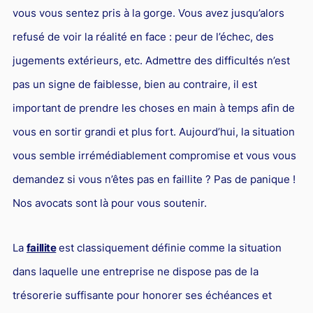
L'industrie
vous vous sentez pris à la gorge. Vous avez jusqu’alors
Droit aérien
refusé de voir la réalité en face : peur de l’échec, des
Caution bancaire
jugements extérieurs, etc. Admettre des difficultés n’est
Communication et nouvelles technologies
pas un signe de faiblesse, bien au contraire, il est
important de prendre les choses en main à temps afin de
Grande entreprise
vous en sortir grandi et plus fort. Aujourd’hui, la situation
Droit de l'environnement et des énergies renouvelables
vous semble irrémédiablement compromise et vous vous
Concurrence déloyale
demandez si vous n’êtes pas en faillite ? Pas de panique !
Transport
Nos avocats sont là pour vous soutenir.
Restructuration d'entreprise
Droit et Fiscalité du marché de l'Art
La
faillite
est classiquement définie comme la situation
Transmission d'entreprise et avocat
dans laquelle une entreprise ne dispose pas de la
trésorerie suffisante pour honorer ses échéances et
Gestion des crises