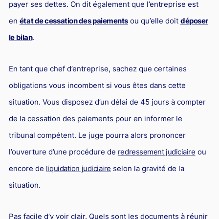
payer ses dettes. On dit également que l’entreprise est
Responsabilité Sociétale des Entreprises (R.S.E)
en
état de cessation des paiements
ou qu’elle doit
déposer
Hôtellerie et restauration
le bilan
.
Procédures et tribunaux
Contentieux cession d’entreprise
En tant que chef d’entreprise, sachez que certaines
Droit commercial
obligations vous incombent si vous êtes dans cette
Énergie
situation. Vous disposez d’un délai de 45 jours à compter
Droit de la concurrence
de la cessation des paiements pour en informer le
tribunal compétent. Le juge pourra alors prononcer
Responsabilité civile
l’ouverture d’une procédure de
redressement judiciaire
ou
Banque et Assurance
encore de
liquidation judiciaire
selon la gravité de la
Droit bancaire
situation.
Jurisprudences et actualités
Droit de la réparation et du dommage corporel
Pas facile d’y voir clair. Quels sont les documents à réunir