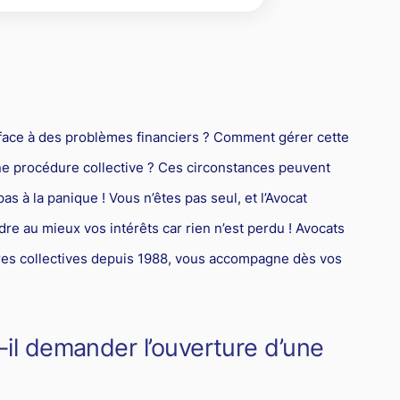
dre
la propriété
roit de la santé
Copie servile de site Internet, concurrence déloyale et
matiques
timisation fiscale : attention aux risques
parasitisme
roit de la franchise
oit international
Concurrence déloyale : quand la couleur des semelles pose
roit des sociétés
des problèmes de droit !
roit aérien
t face à des problèmes financiers ? Comment gérer cette
rande entreprise
une procédure collective ? Ces circonstances peuvent
ransport
as à la panique ! Vous n’êtes pas seul, et l’Avocat
ransmission d'entreprise et avocat
dre au mieux vos intérêts car rien n’est perdu ! Avocats
ôtellerie et restauration
res collectives depuis 1988, vous accompagne dès vos
roit commercial
esponsabilité civile
t-il demander l’ouverture d’une
urisprudences et actualités