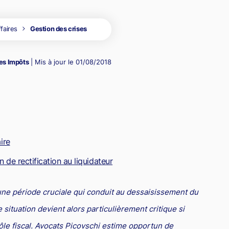
dre
la propriété
roit de la santé
Copie servile de site Internet, concurrence déloyale et
matiques
timisation fiscale : attention aux risques
parasitisme
ffaires
Gestion des crises
roit de la franchise
oit international
Concurrence déloyale : quand la couleur des semelles pose
roit des sociétés
des problèmes de droit !
es Impôts
| Mis à jour le
01/08/2018
roit aérien
rande entreprise
ransport
ransmission d'entreprise et avocat
ire
ôtellerie et restauration
n de rectification au liquidateur
roit commercial
esponsabilité civile
une période cruciale qui conduit au dessaisissement du
urisprudences et actualités
situation devient alors particulièrement critique si
ôle fiscal. Avocats Picovschi estime opportun de