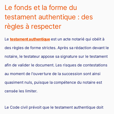
L'industrie
Le fonds et la forme du
Droit aérien
testament authentique : des
Caution bancaire
règles à respecter
Communication et nouvelles technologies
Le
testament authentique
est un acte notarié qui obéit à
Grande entreprise
des règles de forme strictes. Après sa rédaction devant le
Droit de l'environnement et des énergies renouvelables
notaire, le testateur appose sa signature sur le testament
Concurrence déloyale
afin de valider le document. Les risques de contestations
Transport
au moment de l'ouverture de la succession sont ainsi
Restructuration d'entreprise
quasiment nuls, puisque la compétence du notaire est
Droit et Fiscalité du marché de l'Art
censée les limiter.
Transmission d'entreprise et avocat
Le Code civil prévoit que le testament authentique doit
Gestion des crises