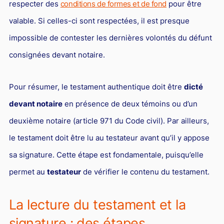
respecter des
conditions de formes et de fond
pour être
Responsabilité Sociétale des Entreprises (R.S.E)
valable. Si celles-ci sont respectées, il est presque
Hôtellerie et restauration
impossible de contester les dernières volontés du défunt
Procédures et tribunaux
consignées devant notaire.
Contentieux cession d’entreprise
Droit commercial
Pour résumer, le testament authentique doit être
dicté
Énergie
devant notaire
en présence de deux témoins ou d’un
deuxième notaire (article 971 du Code civil). Par ailleurs,
Droit de la concurrence
le testament doit être lu au testateur avant qu’il y appose
Responsabilité civile
sa signature. Cette étape est fondamentale, puisqu’elle
Banque et Assurance
permet au
testateur
de vérifier le contenu du testament.
Droit bancaire
Jurisprudences et actualités
La lecture du testament et la
Droit de la réparation et du dommage corporel
signature : des étapes