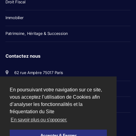
Droit Fiscal
Immobilier
Patrimoine, Héritage & Succession
Contactez nous
62 rue Ampère 75017 Paris
+33(0)1 56 79 11 00
En poursuivant votre navigation sur ce site,
vous acceptez l’utilisation de Cookies afin
d’analyser les fonctionnalités et la
avocats@picovschi.com
fréquentation du Site
En savoir plus ou s'opposer.
Accepter & Fermer