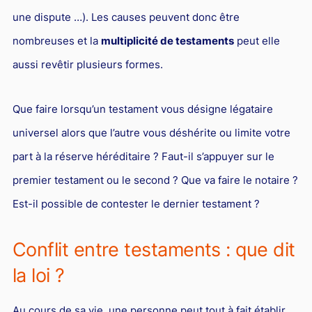
Responsabilité Sociétale des Entreprises (R.S.E)
une dispute …). Les causes peuvent donc être
Hôtellerie et restauration
nombreuses et la
multiplicité de testaments
peut elle
Procédures et tribunaux
aussi revêtir plusieurs formes.
Contentieux cession d’entreprise
Que faire lorsqu’un testament vous désigne légataire
Droit commercial
universel alors que l’autre vous déshérite ou limite votre
Énergie
part à la réserve héréditaire ? Faut-il s’appuyer sur le
Droit de la concurrence
premier testament ou le second ? Que va faire le notaire ?
Responsabilité civile
Est-il possible de contester le dernier testament ?
Banque et Assurance
Conflit entre testaments : que dit
Droit bancaire
la loi ?
Jurisprudences et actualités
Droit de la réparation et du dommage corporel
Au cours de sa vie, une personne peut tout à fait établir