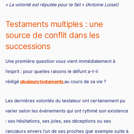
L'industrie
« La volonté est réputée pour le fait »
(Antoine Loisel)
Droit aérien
Testaments multiples : une
Caution bancaire
source de conflit dans les
Communication et nouvelles technologies
successions
Grande entreprise
Droit de l'environnement et des énergies renouvelables
Une première question vous vient immédiatement à
Concurrence déloyale
l’esprit : pour quelles raisons le défunt a-t-il
Transport
rédigé
plusieurs testaments
au cours de sa vie ?
Restructuration d'entreprise
Les dernières volontés du testateur ont certainement pu
Droit et Fiscalité du marché de l'Art
varier selon les événements qui ont rythmé son existence
Transmission d'entreprise et avocat
: ses hésitations, ses joies, ses déceptions ou ses
Gestion des crises
rancœurs envers l’un de ses proches (par exemple suite à