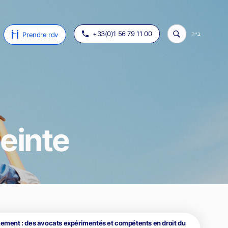
+33(0)1 56 79 11 00
Prendre rdv
בייה
einte
tique
on de patrimoine
aire ?
ssions
iement : des avocats expérimentés et compétents en droit du
us assistent
s et Internet : des avocats compétents
scalité patrimoniale
roit des professionnels de l'automobile
Concurrence déloyale et parasitisme