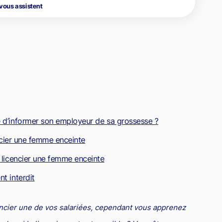
 vous assistent
dre
la propriété
roit de la santé
Copie servile de site Internet, concurrence déloyale et
matiques
timisation fiscale : attention aux risques
parasitisme
roit de la franchise
oit international
Concurrence déloyale : quand la couleur des semelles pose
roit des sociétés
des problèmes de droit !
roit aérien
rande entreprise
ransport
e d’informer son employeur de sa grossesse ?
ransmission d'entreprise et avocat
encier une femme enceinte
ôtellerie et restauration
roit commercial
e licencier une femme enceinte
esponsabilité civile
t interdit
urisprudences et actualités
ncier une de vos salariées, cependant vous apprenez