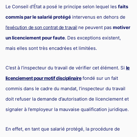
L'industrie
Le Conseil d’État a posé le principe selon lequel les
faits
Droit aérien
commis par le salarié protégé
intervenus en dehors de
Caution bancaire
l’exécution de son contrat de travail
ne peuvent pas
motiver
Communication et nouvelles technologies
un licenciement pour faute
. Des exceptions existent,
mais elles sont très encadrées et limitées.
Grande entreprise
Droit de l'environnement et des énergies renouvelables
C’est à l’inspecteur du travail de vérifier cet élément. Si
le
Concurrence déloyale
licenciement pour motif disciplinaire
fondé sur un fait
Transport
commis dans le cadre du mandat, l’inspecteur du travail
Restructuration d'entreprise
doit refuser la demande d’autorisation de licenciement et
Droit et Fiscalité du marché de l'Art
signaler à l’employeur la mauvaise qualification juridique.
Transmission d'entreprise et avocat
En effet, en tant que salarié protégé, la procédure de
Gestion des crises