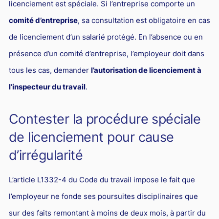
licenciement est spéciale. Si l’entreprise comporte un
Responsabilité Sociétale des Entreprises (R.S.E)
comité d’entreprise
, sa consultation est obligatoire en cas
Hôtellerie et restauration
de licenciement d’un salarié protégé. En l’absence ou en
Procédures et tribunaux
présence d’un comité d’entreprise, l’employeur doit dans
Contentieux cession d’entreprise
tous les cas, demander
l’autorisation de licenciement à
Droit commercial
l’inspecteur du travail
.
Énergie
Contester la procédure spéciale
Droit de la concurrence
de licenciement pour cause
Responsabilité civile
d’irrégularité
Banque et Assurance
Droit bancaire
L’article L1332-4 du Code du travail impose le fait que
Jurisprudences et actualités
l’employeur ne fonde ses poursuites disciplinaires que
Droit de la réparation et du dommage corporel
sur des faits remontant à moins de deux mois, à partir du