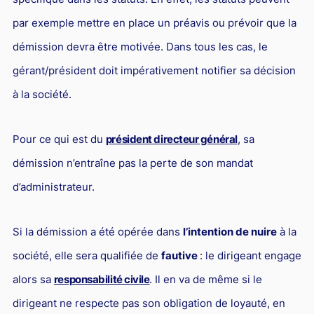
Responsabilité Sociétale des Entreprises (R.S.E)
par exemple mettre en place un préavis ou prévoir que la
Hôtellerie et restauration
démission devra être motivée. Dans tous les cas, le
Procédures et tribunaux
gérant/président doit impérativement notifier sa décision
Contentieux cession d’entreprise
à la société.
Droit commercial
Pour ce qui est du
président directeur général
, sa
Énergie
démission n’entraîne pas la perte de son mandat
Droit de la concurrence
d’administrateur.
Responsabilité civile
Banque et Assurance
Si la démission a été opérée dans
l’intention de nuire
à la
Droit bancaire
société, elle sera qualifiée de
fautive
: le dirigeant engage
Jurisprudences et actualités
alors sa
responsabilité civile
. Il en va de même si le
Droit de la réparation et du dommage corporel
dirigeant ne respecte pas son obligation de loyauté, en