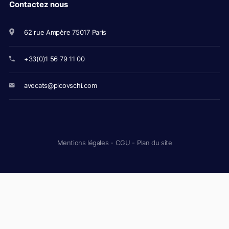
Contactez nous
62 rue Ampère 75017 Paris
+33(0)1 56 79 11 00
avocats@picovschi.com
Mentions légales
-
CGU
-
Plan du site