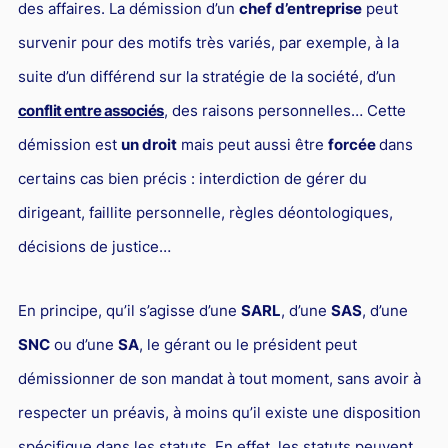
L'industrie
des affaires. La démission d’un
chef d’entreprise
peut
survenir pour des motifs très variés, par exemple, à la
Droit aérien
suite d’un différend sur la stratégie de la société, d’un
Caution bancaire
conflit entre associés
, des raisons personnelles… Cette
Communication et nouvelles technologies
démission est
un droit
mais peut aussi être
forcée
dans
Grande entreprise
certains cas bien précis : interdiction de gérer du
Droit de l'environnement et des énergies renouvelables
dirigeant, faillite personnelle, règles déontologiques,
Concurrence déloyale
décisions de justice…
Transport
Restructuration d'entreprise
En principe, qu’il s’agisse d’une
SARL
, d’une
SAS
, d’une
SNC
ou d’une
SA
, le gérant ou le président peut
Droit et Fiscalité du marché de l'Art
démissionner de son mandat à tout moment, sans avoir à
Transmission d'entreprise et avocat
respecter un préavis, à moins qu’il existe une disposition
Gestion des crises
spécifique dans les statuts. En effet, les statuts peuvent