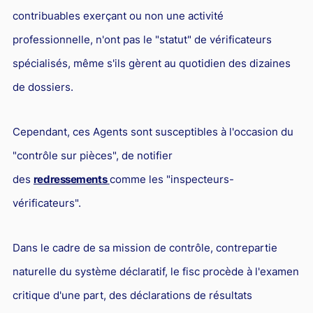
Responsabilité Sociétale des Entreprises (R.S.E)
contribuables exerçant ou non une activité
Hôtellerie et restauration
professionnelle, n'ont pas le "statut" de vérificateurs
Procédures et tribunaux
spécialisés, même s'ils gèrent au quotidien des dizaines
de dossiers.
Contentieux cession d’entreprise
Droit commercial
Cependant, ces Agents sont susceptibles à l'occasion du
Énergie
"contrôle sur pièces", de notifier
Droit de la concurrence
des
redressements
comme les "inspecteurs-
Responsabilité civile
vérificateurs".
Banque et Assurance
Dans le cadre de sa mission de contrôle, contrepartie
Droit bancaire
naturelle du système déclaratif, le fisc procède à l'examen
Jurisprudences et actualités
critique d'une part, des déclarations de résultats
Droit de la réparation et du dommage corporel