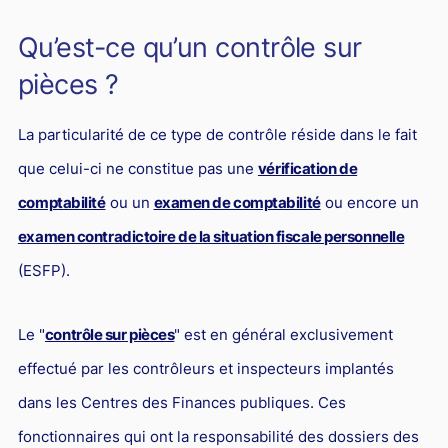
L'industrie
Qu’est-ce qu’un contrôle sur
Droit aérien
pièces ?
Caution bancaire
Communication et nouvelles technologies
La particularité de ce type de contrôle réside dans le fait
Grande entreprise
que celui-ci ne constitue pas une
vérification de
Droit de l'environnement et des énergies renouvelables
comptabilité
ou un
examen de comptabilité
ou encore un
Concurrence déloyale
examen contradictoire de la situation fiscale personnelle
(ESFP).
Transport
Restructuration d'entreprise
Le "
contrôle sur pièces
" est en général exclusivement
Droit et Fiscalité du marché de l'Art
effectué par les contrôleurs et inspecteurs implantés
Transmission d'entreprise et avocat
dans les Centres des Finances publiques. Ces
Gestion des crises
fonctionnaires qui ont la responsabilité des dossiers des