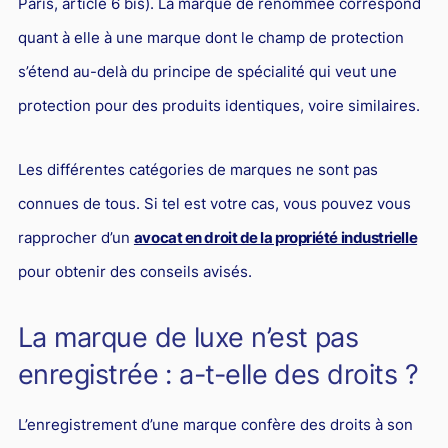
Paris, article 6 bis). La marque de renommée correspond
Responsabilité Sociétale des Entreprises (R.S.E)
quant à elle à une marque dont le champ de protection
Hôtellerie et restauration
s’étend au-delà du principe de spécialité qui veut une
Procédures et tribunaux
protection pour des produits identiques, voire similaires.
Contentieux cession d’entreprise
Droit commercial
Les différentes catégories de marques ne sont pas
connues de tous. Si tel est votre cas, vous pouvez vous
Énergie
rapprocher d’un
avocat en droit de la propriété industrielle
Droit de la concurrence
pour obtenir des conseils avisés.
Responsabilité civile
Banque et Assurance
La marque de luxe n’est pas
Droit bancaire
enregistrée : a-t-elle des droits ?
Jurisprudences et actualités
L’enregistrement d’une marque confère des droits à son
Droit de la réparation et du dommage corporel