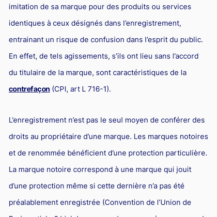
L'industrie
imitation de sa marque pour des produits ou services
Droit aérien
identiques à ceux désignés dans l’enregistrement,
entrainant un risque de confusion dans l’esprit du public.
Caution bancaire
En effet, de tels agissements, s’ils ont lieu sans l’accord
Communication et nouvelles technologies
du titulaire de la marque, sont caractéristiques de la
Grande entreprise
contrefaçon
(CPI, art L 716-1).
Droit de l'environnement et des énergies renouvelables
Concurrence déloyale
L’enregistrement n’est pas le seul moyen de conférer des
Transport
droits au propriétaire d’une marque. Les marques notoires
Restructuration d'entreprise
et de renommée bénéficient d’une protection particulière.
Droit et Fiscalité du marché de l'Art
La marque notoire correspond à une marque qui jouit
d’une protection même si cette dernière n’a pas été
Transmission d'entreprise et avocat
préalablement enregistrée (Convention de l’Union de
Gestion des crises