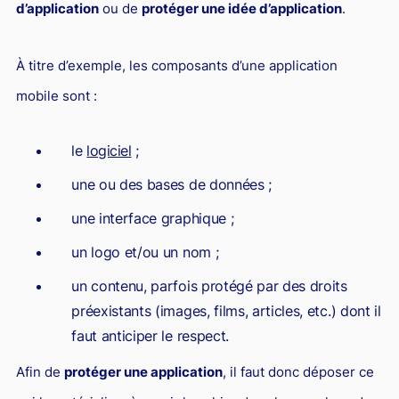
d’application
ou de
protéger une idée d’application
.
Responsabilité Sociétale des Entreprises (R.S.E)
Hôtellerie et restauration
À titre d’exemple, les composants d’une application
Procédures et tribunaux
mobile sont :
Contentieux cession d’entreprise
Droit commercial
le
logiciel
;
Énergie
une ou des bases de données ;
Droit de la concurrence
une interface graphique ;
Responsabilité civile
un logo et/ou un nom ;
Banque et Assurance
un contenu, parfois protégé par des droits
préexistants (images, films, articles, etc.) dont il
Droit bancaire
faut anticiper le respect.
Jurisprudences et actualités
Afin de
protéger une application
, il faut donc déposer ce
Droit de la réparation et du dommage corporel