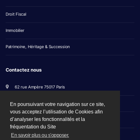
Droit Fiscal
Immobilier
Patrimoine, Héritage & Succession
Contactez nous
62 rue Ampère 75017 Paris
+33(0)1 56 79 11 00
En poursuivant votre navigation sur ce site,
vous acceptez l’utilisation de Cookies afin
d’analyser les fonctionnalités et la
avocats@picovschi.com
fréquentation du Site
En savoir plus ou s'opposer.