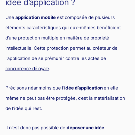
idée d’application ?
L'industrie
Droit aérien
Une
application mobile
est composée de plusieurs
Caution bancaire
éléments caractéristiques qui eux-mêmes bénéficient
Communication et nouvelles technologies
d’une protection multiple en matière de
propriété
Grande entreprise
intellectuelle
. Cette protection permet au créateur de
l’application de se prémunir contre les actes de
Droit de l'environnement et des énergies renouvelables
concurrence déloyale
.
Concurrence déloyale
Transport
Précisons néanmoins que l’
idée d’application
en elle-
Restructuration d'entreprise
même ne peut pas être protégée, c’est la matérialisation
Droit et Fiscalité du marché de l'Art
de l’idée qui l’est.
Transmission d'entreprise et avocat
Il n’est donc pas possible de
déposer une idée
Gestion des crises