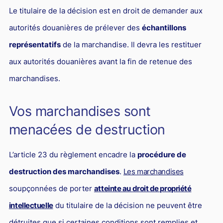
Responsabilité Sociétale des Entreprises (R.S.E)
Le titulaire de la décision est en droit de demander aux
Hôtellerie et restauration
autorités douanières de prélever des
échantillons
représentatifs
de la marchandise. Il devra les restituer
Procédures et tribunaux
aux autorités douanières avant la fin de retenue des
Contentieux cession d’entreprise
marchandises.
Droit commercial
Énergie
Vos marchandises sont
Droit de la concurrence
menacées de destruction
Responsabilité civile
L’article 23 du règlement encadre la
procédure de
Banque et Assurance
destruction des marchandises
.
Les marchandises
Droit bancaire
soupçonnées de porter
atteinte au droit de propriété
Jurisprudences et actualités
intellectuelle
du titulaire de la décision ne peuvent être
Droit de la réparation et du dommage corporel
détruites que si certaines conditions sont remplies et