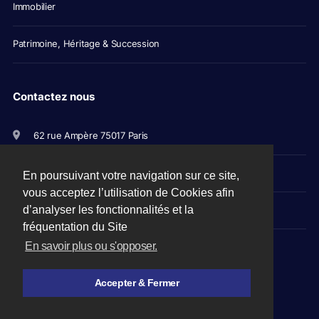
Immobilier
Patrimoine, Héritage & Succession
Contactez nous
62 rue Ampère 75017 Paris
+33(0)1 56 79 11 00
En poursuivant votre navigation sur ce site,
vous acceptez l’utilisation de Cookies afin
d’analyser les fonctionnalités et la
avocats@picovschi.com
fréquentation du Site
En savoir plus ou s'opposer.
Accepter & Fermer
Mentions légales
-
CGU
-
Plan du site