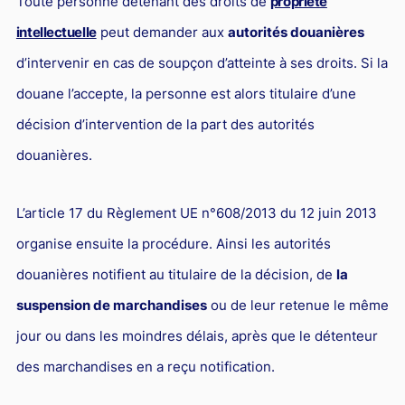
Toute personne détenant des droits de
propriété
L'industrie
intellectuelle
peut demander aux
autorités douanières
Droit aérien
d’intervenir en cas de soupçon d’atteinte à ses droits. Si la
Caution bancaire
douane l’accepte, la personne est alors titulaire d’une
Communication et nouvelles technologies
décision d’intervention de la part des autorités
Grande entreprise
douanières.
Droit de l'environnement et des énergies renouvelables
Concurrence déloyale
L’article 17 du Règlement UE n°608/2013 du 12 juin 2013
organise ensuite la procédure. Ainsi les autorités
Transport
douanières notifient au titulaire de la décision, de
la
Restructuration d'entreprise
suspension de marchandises
ou de leur retenue le même
Droit et Fiscalité du marché de l'Art
jour ou dans les moindres délais, après que le détenteur
Transmission d'entreprise et avocat
des marchandises en a reçu notification.
Gestion des crises