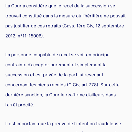
Responsabilité Sociétale des Entreprises (R.S.E)
La Cour a considéré que le recel de la succession se
Hôtellerie et restauration
trouvait constitué dans la mesure où l’héritière ne pouvait
pas justifier de ces retraits (Cass. 1ère Civ, 12 septembre
Procédures et tribunaux
2012, n°11-15006).
Contentieux cession d’entreprise
Droit commercial
La personne coupable de recel se voit en principe
Énergie
contrainte d’accepter purement et simplement la
Droit de la concurrence
succession et est privée de la part lui revenant
Responsabilité civile
concernant les biens recelés (C.Civ, art.778). Sur cette
Banque et Assurance
dernière sanction, la Cour le réaffirme d’ailleurs dans
l’arrêt précité.
Droit bancaire
Jurisprudences et actualités
Il est important que la preuve de l’intention frauduleuse
Droit de la réparation et du dommage corporel