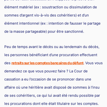
L'industrie
élément matériel (ex : soustraction ou dissimulation de
Droit aérien
sommes d’argent vis-à-vis des cohéritiers) et d’un
Caution bancaire
élément intentionnel (ex : intention de fausser le partage
Communication et nouvelles technologies
de la masse partageable) pour être sanctionné.
Grande entreprise
Peu de temps avant le décès ou au lendemain du décès,
Droit de l'environnement et des énergies renouvelables
les personnes bénéficiant d’une procuration effectuent
Concurrence déloyale
des
retraits sur les comptes bancaires du défunt
. Vous vous
Transport
demandez ce que vous pouvez faire ? La Cour de
Restructuration d'entreprise
cassation a eu l’occasion de se prononcer dans une
Droit et Fiscalité du marché de l'Art
affaire où une héritière avait disposé de sommes à l'insu
Transmission d'entreprise et avocat
de ses cohéritiers, ce qui lui avait été rendu possible par
Gestion des crises
les procurations dont elle était titulaire sur les comptes.